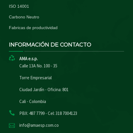
ISO 14001
Carbono Neutro
Fabricas de productividad
INFORMACIÓN DE CONTACTO
AMA e.s.p.
Calle 13A No. 100 - 35
Torre Empresarial
Ciudad Jardín - Oficina: 801
Cali - Colombia
PBX: 487 7799 - Cel: 318 7004123
info@amaesp.com.co