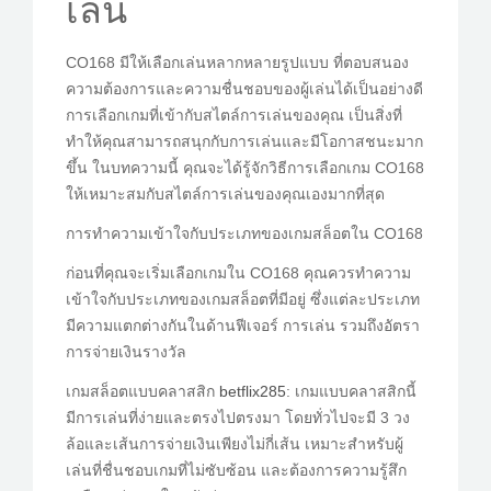
เล่น
PEDIR CITA
CO168 มีให้เลือกเล่นหลากหลายรูปแบบ ที่ตอบสนอง
ความต้องการและความชื่นชอบของผู้เล่นได้เป็นอย่างดี
การเลือกเกมที่เข้ากับสไตล์การเล่นของคุณ เป็นสิ่งที่
ทำให้คุณสามารถสนุกกับการเล่นและมีโอกาสชนะมาก
ขึ้น ในบทความนี้ คุณจะได้รู้จักวิธีการเลือกเกม CO168
ให้เหมาะสมกับสไตล์การเล่นของคุณเองมากที่สุด
การทำความเข้าใจกับประเภทของเกมสล็อตใน CO168
ก่อนที่คุณจะเริ่มเลือกเกมใน CO168 คุณควรทำความ
เข้าใจกับประเภทของเกมสล็อตที่มีอยู่ ซึ่งแต่ละประเภท
มีความแตกต่างกันในด้านฟีเจอร์ การเล่น รวมถึงอัตรา
การจ่ายเงินรางวัล
เกมสล็อตแบบคลาสสิก
betflix285
: เกมแบบคลาสสิกนี้
มีการเล่นที่ง่ายและตรงไปตรงมา โดยทั่วไปจะมี 3 วง
ล้อและเส้นการจ่ายเงินเพียงไม่กี่เส้น เหมาะสำหรับผู้
เล่นที่ชื่นชอบเกมที่ไม่ซับซ้อน และต้องการความรู้สึก