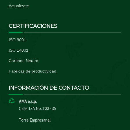
Actualízate
CERTIFICACIONES
ISO 9001
ISO 14001
Carbono Neutro
Fabricas de productividad
INFORMACIÓN DE CONTACTO
AMA e.s.p.
Calle 13A No. 100 - 35
Torre Empresarial