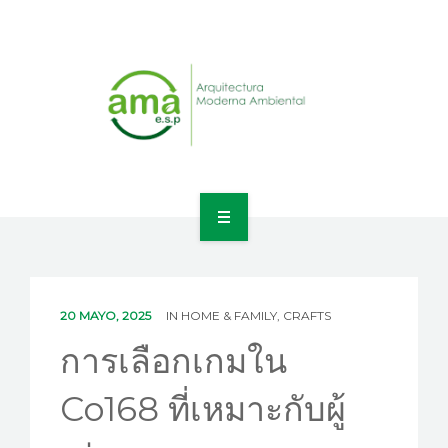
INICIO
NOSOTROS
20 MAYO, 2025
IN
HOME & FAMILY, CRAFTS
LÍNEAS DE NEGOCIO
การเลือกเกมใน
CONTACTO
Co168 ที่เหมาะกับผู้