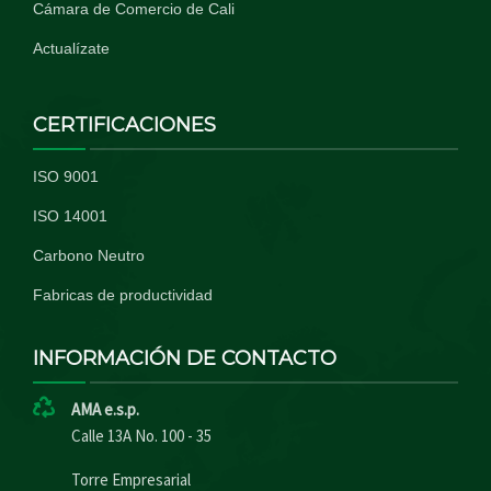
Cámara de Comercio de Cali
Actualízate
CERTIFICACIONES
ISO 9001
ISO 14001
Carbono Neutro
Fabricas de productividad
INFORMACIÓN DE CONTACTO
AMA e.s.p.
Calle 13A No. 100 - 35
Torre Empresarial