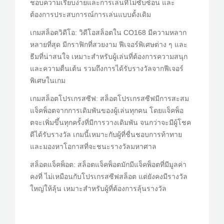
ชอบความเรียบง่ายและการเล่นที่ไม่ซับซ้อน และ
ต้องการประสบการณ์การเล่นแบบดั้งเดิม
เกมสล็อตวิดีโอ: วิดีโอสล็อตใน CO168 มีความหลาก
หลายที่สุด มีกราฟิกที่สวยงาม ฟีเจอร์พิเศษต่าง ๆ และ
ธีมที่น่าสนใจ เหมาะสำหรับผู้เล่นที่ต้องการความสนุก
และความตื่นเต้น รวมถึงการได้รับรางวัลจากฟีเจอร์
พิเศษในเกม
เกมสล็อตโปรเกรสซีฟ: สล็อตโปรเกรสซีฟมีการสะสม
แจ็คพ็อตจากการเดิมพันของผู้เล่นทุกคน โดยแจ็คพ็อ
ตจะเพิ่มขึ้นทุกครั้งที่มีการวางเดิมพัน จนกว่าจะมีผู้โชค
ดีได้รับรางวัล เกมนี้เหมาะกับผู้ที่ชื่นชอบการท้าทาย
และมองหาโอกาสที่จะชนะรางวัลมหาศาล
สล็อตแจ็คพ็อต: สล็อตแจ็คพ็อตมักมีแจ็คพ็อตที่มีมูลค่า
คงที่ ไม่เหมือนกับโปรเกรสซีฟสล็อต แต่ยังคงมีรางวัล
ใหญ่ให้ลุ้น เหมาะสำหรับผู้ที่ต้องการลุ้นรางวัล