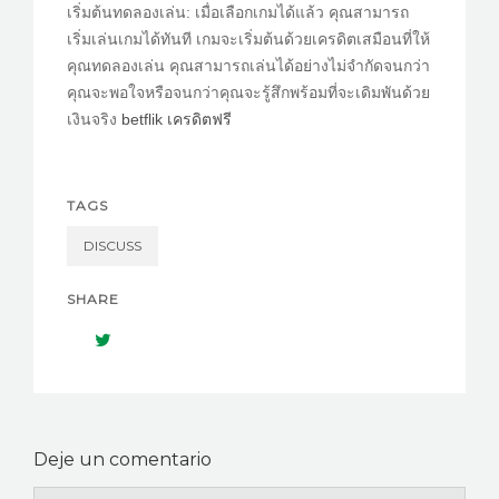
เริ่มต้นทดลองเล่น: เมื่อเลือกเกมได้แล้ว คุณสามารถ
เริ่มเล่นเกมได้ทันที เกมจะเริ่มต้นด้วยเครดิตเสมือนที่ให้
คุณทดลองเล่น คุณสามารถเล่นได้อย่างไม่จำกัดจนกว่า
คุณจะพอใจหรือจนกว่าคุณจะรู้สึกพร้อมที่จะเดิมพันด้วย
เงินจริง
betflik เครดิตฟรี
TAGS
DISCUSS
SHARE
Deje un comentario