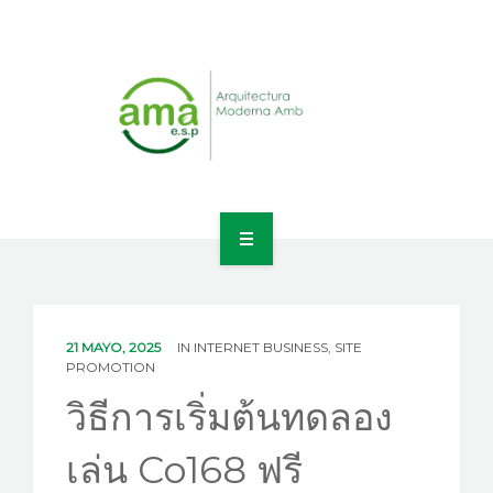
INICIO
NOSOTROS
21 MAYO, 2025
IN
INTERNET BUSINESS, SITE
PROMOTION
LÍNEAS DE NEGOCIO
วิธีการเริ่มต้นทดลอง
CONTACTO
เล่น Co168 ฟรี