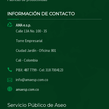
INFORMACIÓN DE CONTACTO
AMA e.s.p.
Calle 13A No. 100 - 35
Torre Empresarial
Ciudad Jardín - Oficina: 801
Cali - Colombia
PBX: 487 7799 - Cel: 318 7004123
info@amaesp.com.co
amaesp.com.co
Servicio Público de Aseo