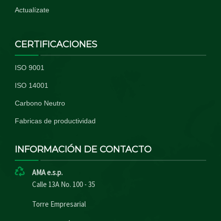
Actualízate
CERTIFICACIONES
ISO 9001
ISO 14001
Carbono Neutro
Fabricas de productividad
INFORMACIÓN DE CONTACTO
AMA e.s.p.
Calle 13A No. 100 - 35
Torre Empresarial