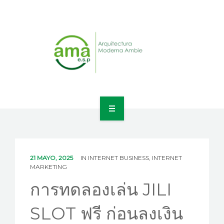
INICIO
NOSOTROS
21 MAYO, 2025
IN
INTERNET BUSINESS, INTERNET
MARKETING
LÍNEAS DE NEGOCIO
การทดลองเล่น JILI
CONTACTO
SLOT ฟรี ก่อนลงเงิน