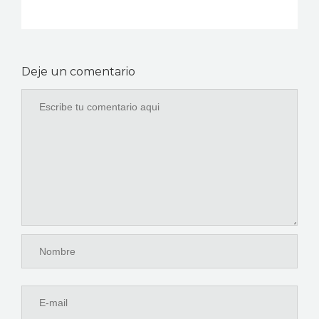
Deje un comentario