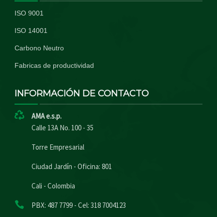
ISO 9001
ISO 14001
Carbono Neutro
Fabricas de productividad
INFORMACIÓN DE CONTACTO
AMA e.s.p.
Calle 13A No. 100 - 35
Torre Empresarial
Ciudad Jardín - Oficina: 801
Cali - Colombia
PBX: 487 7799 - Cel: 318 7004123