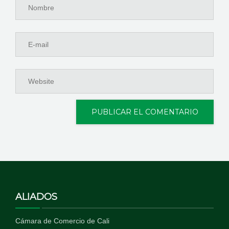
ALIADOS
Cámara de Comercio de Cali