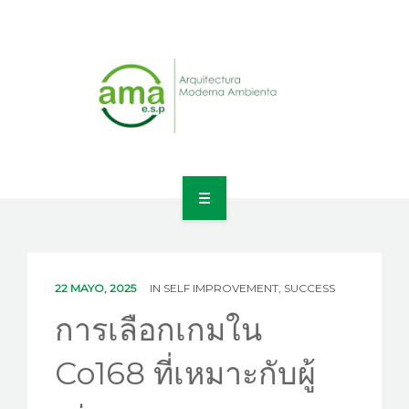
INICIO
NOSOTROS
22 MAYO, 2025
IN
SELF IMPROVEMENT, SUCCESS
LÍNEAS DE NEGOCIO
การเลือกเกมใน
CONTACTO
Co168 ที่เหมาะกับผู้