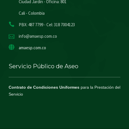
Ciudad Jardín - Oficina: 801
Cali - Colombia
PBX: 487 7799 - Cel: 318 7004123
info@amaesp.com.co
amaesp.com.co
Servicio Público de Aseo
Contrato de Condiciones Uniformes
para la Prestación del
Servicio