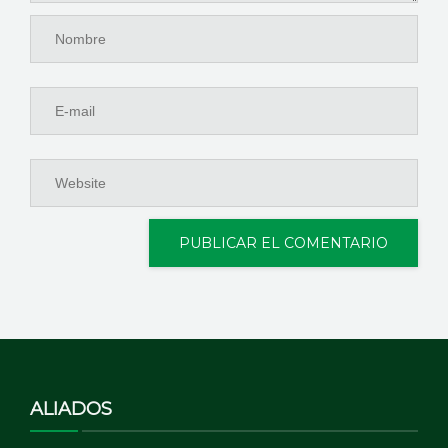
ALIADOS