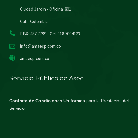
Ciudad Jardín - Oficina: 801
Cali - Colombia
PBX: 487 7799 - Cel: 318 7004123
info@amaesp.com.co
amaesp.com.co
Servicio Público de Aseo
Contrato de Condiciones Uniformes
para la Prestación del
Servicio