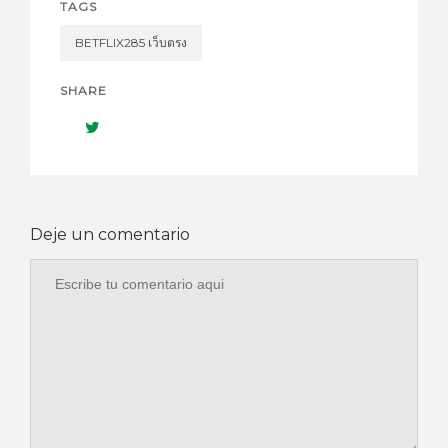
TAGS
BETFLIX285 เว็บตรง
SHARE
Deje un comentario