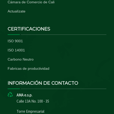
Cámara de Comercio de Cali
Actualízate
CERTIFICACIONES
ISO 9001
ISO 14001
Carbono Neutro
Fabricas de productividad
INFORMACIÓN DE CONTACTO
AMA e.s.p.
Calle 13A No. 100 - 35
Torre Empresarial