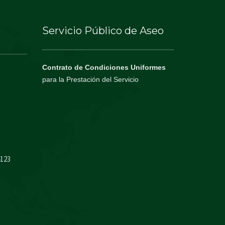
Servicio Público de Aseo
Contrato de Condiciones Uniformes
para la Prestación del Servicio
4123