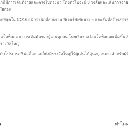
ี้มีการเล่นที่ง่ายและตรงไปตรงมา โดยทั่วไปจะมี 3 วงล้อและเส้นการจ่ายเงินเ
มัยก่อน
ี่สุดใน CO168 มีกราฟิกที่สวยงาม ฟีเจอร์พิเศษต่าง ๆ และธีมที่สร้างสรร
ม
็อตจากการเดิมพันของผู้เล่นทุกคน โดยเงินรางวัลแจ็คพ็อตจะเพิ่มขึ้นเรื่อ
บรางวัลใหญ่
นกับโปรเกรสซีฟสล็อต แต่ก็ยังมีรางวัลใหญ่ให้ผู้เล่นได้ลุ้นอยู่ เหมาะสำหรับผู้ท
น
ทำไมค