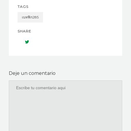
TAGS
เบทฟิก285
SHARE
Deje un comentario