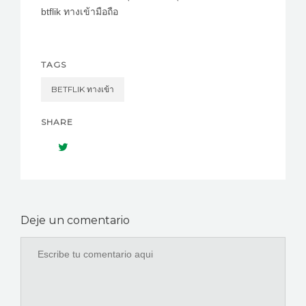
btflik ทางเข้ามือถือ
TAGS
BETFLIK ทางเข้า
SHARE
Deje un comentario