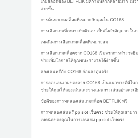
เกมสล็อตของ BETFLIK มีความหลากหลายมาก ไม่ว่าจ
ง่ายขึ้น
การค้นหาเกมสล็อตที่เหมาะกับคุณใน CO168
การเลือกเกมที่เหมาะกับตัวเอง เป็นสิ่งสำคัญมาก ในก
เทคนิคการเลือกเกมสล็อตที่เหมาะสม
การเลือกเกมสล็อตจาก CO168 เริ่มจากการสำรวจธีมที่คุ
ช่วยเพิ่มโอกาสให้คุณชนะรางวัลได้ง่ายขึ้น
ลองเล่นฟรีกับ CO168 ก่อนลงทุนจริง
การลองเล่นเกมของค่าย CO168 เป็นแนวทางที่ดีในการเ
ช่วยให้คุณได้ลองเล่นและวางแผนการเล่นอย่างละเอ
ข้อดีของการทดลองเล่นเกมสล็อต BETFLIK ฟรี
การทดลองเล่นฟรี
pp slot เว็บตรง
ช่วยให้คุณสามารถ
เทคนิคของคุณในการเล่นเกม
pp slot เว็บตรง