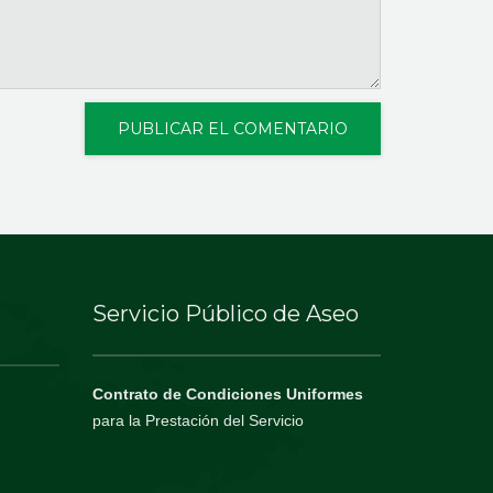
Servicio Público de Aseo
Contrato de Condiciones Uniformes
para la Prestación del Servicio