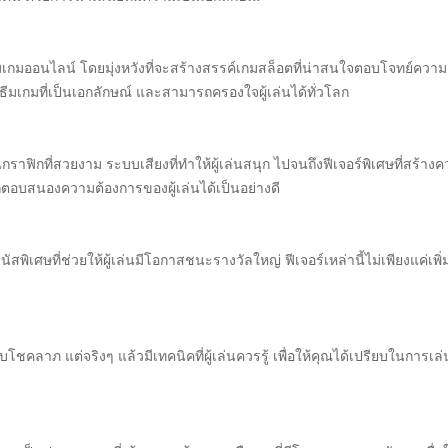
รรมเกมออนไลน์ โดยมุ่งหวังที่จะสร้างสรรค์เกมสล็อตที่น่าสนใจตอบโจทย์ค
เกมที่เป็นเอกลักษณ์ และสามารถครองใจผู้เล่นได้ทั่วโลก
ป็นกราฟิกที่สวยงาม ระบบเสียงที่ทำให้ผู้เล่นสนุก ไปจนถึงฟีเจอร์พิเศษที่สร้า
ารถตอบสนองความต้องการของผู้เล่นได้เป็นอย่างดี
พิเศษที่ช่วยให้ผู้เล่นมีโอกาสชนะรางวัลใหญ่ ฟีเจอร์เหล่านี้ไม่เพียงแค่เ
บโชคลาภ แต่จริงๆ แล้วมีเทคนิคที่ผู้เล่นควรรู้ เพื่อให้คุณได้เปรียบในการ