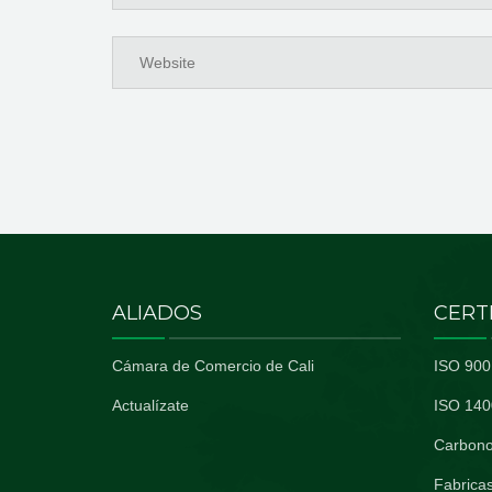
ALIADOS
CERT
Cámara de Comercio de Cali
ISO 900
Actualízate
ISO 140
Carbono
Fabricas