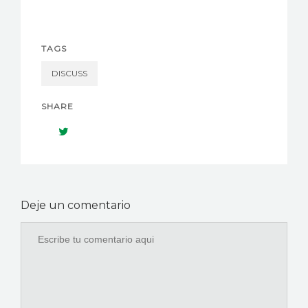
TAGS
DISCUSS
SHARE
Deje un comentario