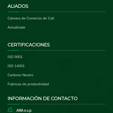
ALIADOS
Cámara de Comercio de Cali
Actualízate
CERTIFICACIONES
ISO 9001
ISO 14001
Carbono Neutro
Fabricas de productividad
INFORMACIÓN DE CONTACTO
AMA e.s.p.