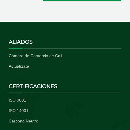
ALIADOS
Cámara de Comercio de Cali
Actualízate
CERTIFICACIONES
ISO 9001
ISO 14001
Carbono Neutro