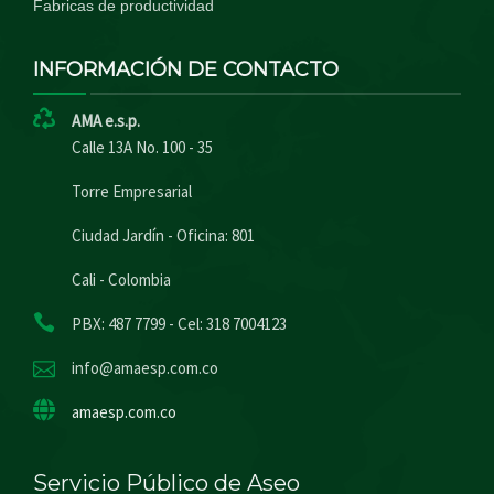
Fabricas de productividad
INFORMACIÓN DE CONTACTO
AMA e.s.p.
Calle 13A No. 100 - 35
Torre Empresarial
Ciudad Jardín - Oficina: 801
Cali - Colombia
PBX: 487 7799 - Cel: 318 7004123
info@amaesp.com.co
amaesp.com.co
Servicio Público de Aseo