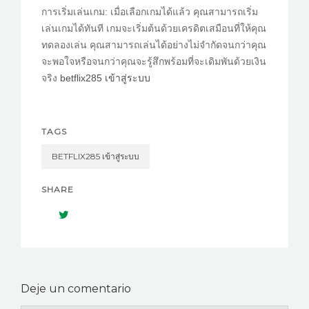
การเริ่มเล่นเกม: เมื่อเลือกเกมได้แล้ว คุณสามารถเริ่ม
เล่นเกมได้ทันที เกมจะเริ่มต้นด้วยเครดิตเสมือนที่ให้คุณ
ทดลองเล่น คุณสามารถเล่นได้อย่างไม่จำกัดจนกว่าคุณ
จะพอใจหรือจนกว่าคุณจะรู้สึกพร้อมที่จะเดิมพันด้วยเงิน
จริง
betflix285 เข้าสู่ระบบ
TAGS
BETFLIX285 เข้าสู่ระบบ
SHARE
Deje un comentario