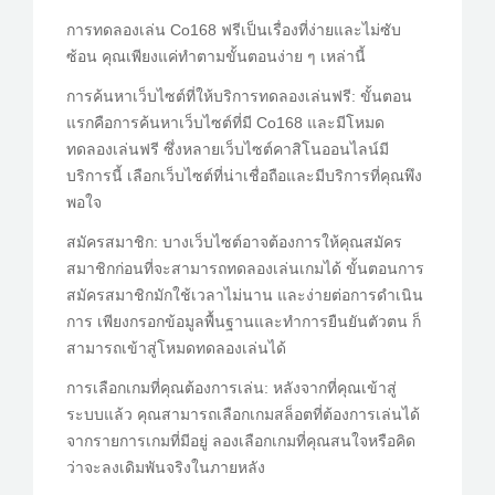
PEDIR CITA
การทดลองเล่น Co168 ฟรีเป็นเรื่องที่ง่ายและไม่ซับ
ซ้อน คุณเพียงแค่ทำตามขั้นตอนง่าย ๆ เหล่านี้
การค้นหาเว็บไซต์ที่ให้บริการทดลองเล่นฟรี: ขั้นตอน
แรกคือการค้นหาเว็บไซต์ที่มี Co168 และมีโหมด
ทดลองเล่นฟรี ซึ่งหลายเว็บไซต์คาสิโนออนไลน์มี
บริการนี้ เลือกเว็บไซต์ที่น่าเชื่อถือและมีบริการที่คุณพึง
พอใจ
สมัครสมาชิก: บางเว็บไซต์อาจต้องการให้คุณสมัคร
สมาชิกก่อนที่จะสามารถทดลองเล่นเกมได้ ขั้นตอนการ
สมัครสมาชิกมักใช้เวลาไม่นาน และง่ายต่อการดำเนิน
การ เพียงกรอกข้อมูลพื้นฐานและทำการยืนยันตัวตน ก็
สามารถเข้าสู่โหมดทดลองเล่นได้
การเลือกเกมที่คุณต้องการเล่น: หลังจากที่คุณเข้าสู่
ระบบแล้ว คุณสามารถเลือกเกมสล็อตที่ต้องการเล่นได้
จากรายการเกมที่มีอยู่ ลองเลือกเกมที่คุณสนใจหรือคิด
ว่าจะลงเดิมพันจริงในภายหลัง