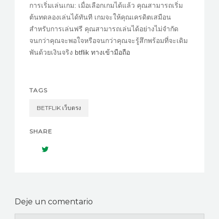
การเริ่มเล่นเกม: เมื่อเลือกเกมได้แล้ว คุณสามารถเริ่ม
ต้นทดลองเล่นได้ทันที เกมจะให้คุณเครดิตเสมือน
สำหรับการเล่นฟรี คุณสามารถเล่นได้อย่างไม่จำกัด
จนกว่าคุณจะพอใจหรือจนกว่าคุณจะรู้สึกพร้อมที่จะเดิม
พันด้วยเงินจริง
btflik ทางเข้ามือถือ
TAGS
BETFLIK เว็บตรง
SHARE
Deje un comentario