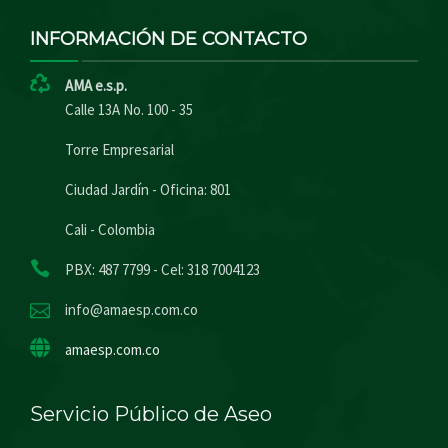
INFORMACIÓN DE CONTACTO
AMA e.s.p.
Calle 13A No. 100 - 35
Torre Empresarial
Ciudad Jardín - Oficina: 801
Cali - Colombia
PBX: 487 7799 - Cel: 318 7004123
info@amaesp.com.co
amaesp.com.co
Servicio Público de Aseo