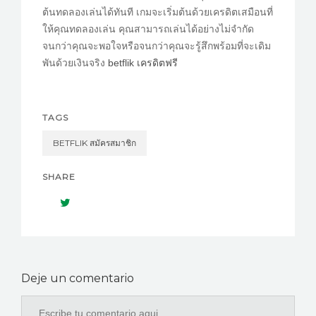
ต้นทดลองเล่นได้ทันที เกมจะเริ่มต้นด้วยเครดิตเสมือนที่
ให้คุณทดลองเล่น คุณสามารถเล่นได้อย่างไม่จำกัด
จนกว่าคุณจะพอใจหรือจนกว่าคุณจะรู้สึกพร้อมที่จะเดิม
พันด้วยเงินจริง
betflik เครดิตฟรี
TAGS
BETFLIK สมัครสมาชิก
SHARE
Deje un comentario