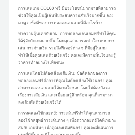
PEDIR CITA
การเล่นเกม CO168 ฟรี มีประโยชน์มากมายที่สามารถ
ช่วยให้คุณเป็นผู้เล่นที่ประสบความสำเร็จมากขึ้น ลอง
มาดูว่าข้อดีของการทดลองเล่นเกมนี้มีอะไรบ้าง
ทำความคุ้นเคยกับเกม: การทดลองเล่นเกมฟรีทำให้คุณ
ได้รู้จักกับเกมมากขึ้น โดยคุณสามารถเข้าใจระบบการ
เล่น การจ่ายเงิน รวมถึงฟีเจอร์ต่าง ๆ ที่มีอยู่ในเกม
ทำให้เมื่อคุณเล่นด้วยเงินจริง คุณจะมีความมั่นใจและรู้
ว่าควรทำอย่างไรเพื่อชนะ
การเล่นโดยไม่ต้องเสี่ยงเสียเงิน: ข้อดีหลักของการ
ทดลองเล่นฟรีคือการที่คุณไม่ต้องเสี่ยงใช้เงินจริง คุณ
สามารถลองเล่นเกมได้ตามใจชอบ โดยไม่ต้องกังวล
เรื่องการเสียเงิน และเมื่อคุณรู้สึกพร้อม คุณก็สามารถ
ลงเดิมพันด้วยเงินจริงได้
การทดลองใช้กลยุทธ์: การเล่นฟรีทำให้คุณสามารถ
ลองใช้กลยุทธ์การเล่นต่าง ๆ เพื่อดูว่ากลยุทธ์ใดที่เหมาะ
สมกับเกมนั้นๆ เมื่อคุณลงเดิมพันจริง คุณจะมีแผนการ
เล่นที่ดีขึ้นและมีโอกาสชนะมากขึ้น