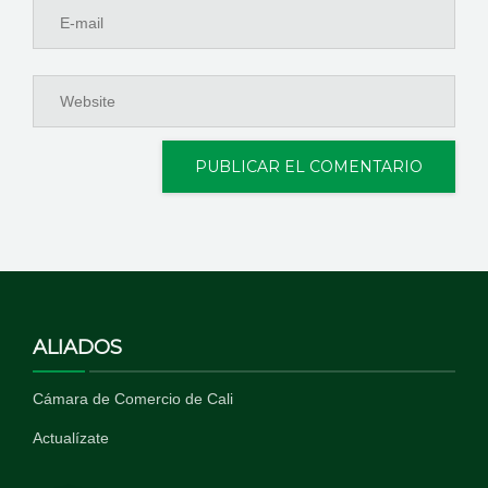
ALIADOS
Cámara de Comercio de Cali
Actualízate