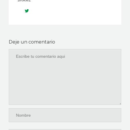
SHARE
Deje un comentario