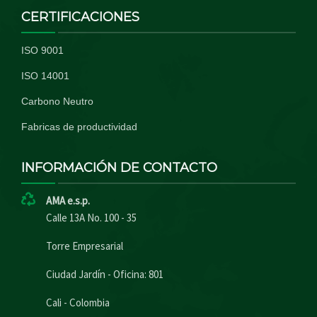
CERTIFICACIONES
ISO 9001
ISO 14001
Carbono Neutro
Fabricas de productividad
INFORMACIÓN DE CONTACTO
AMA e.s.p.
Calle 13A No. 100 - 35
Torre Empresarial
Ciudad Jardín - Oficina: 801
Cali - Colombia