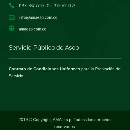
PBX: 487 7799 - Cel: 318 7004123
info@amaesp.com.co
amaesp.com.co
Servicio Público de Aseo
Contrato de Condiciones Uniformes
para la Prestación del
Servicio
2019 © Copyright, AMA e.s.p. Todoss los derechos
reservados.