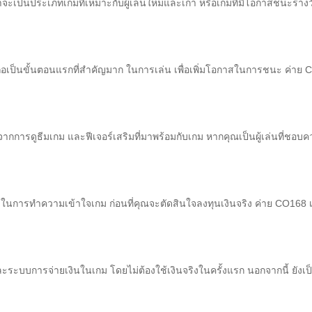
ป็นประเภทเกมที่เหมาะกับผู้เล่นใหม่และเก่า หรือเกมที่มีโอกาสชนะรางวั
อเป็นขั้นตอนแรกที่สำคัญมาก ในการเล่น เพื่อเพิ่มโอกาสในการชนะ ค่าย CO1
ารดูธีมเกม และฟีเจอร์เสริมที่มาพร้อมกับเกม หากคุณเป็นผู้เล่นที่ชอบความท
การทำความเข้าใจเกม ก่อนที่คุณจะตัดสินใจลงทุนเงินจริง ค่าย CO168 เปิด
ละระบบการจ่ายเงินในเกม โดยไม่ต้องใช้เงินจริงในครั้งแรก นอกจากนี้ 