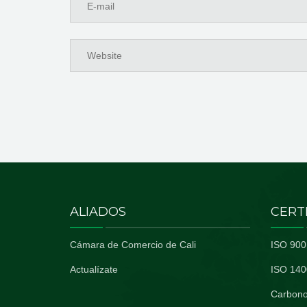
ALIADOS
CERT
Cámara de Comercio de Cali
ISO 900
Actualízate
ISO 140
Carbono