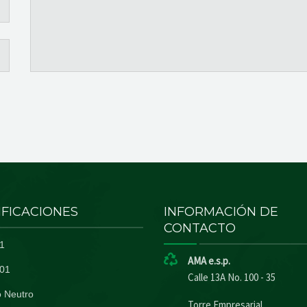
IFICACIONES
INFORMACIÓN DE
CONTACTO
1
AMA e.s.p.
01
Calle 13A No. 100 - 35
 Neutro
Torre Empresarial