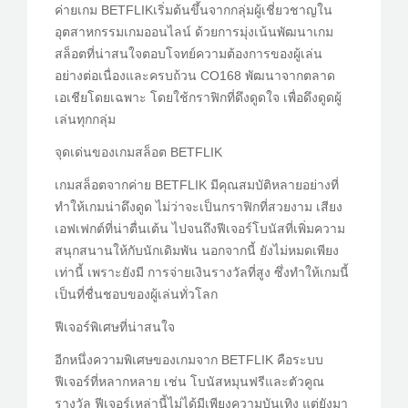
ค่ายเกม BETFLIKเริ่มต้นขึ้นจากกลุ่มผู้เชี่ยวชาญใน
อุตสาหกรรมเกมออนไลน์ ด้วยการมุ่งเน้นพัฒนาเกม
สล็อตที่น่าสนใจตอบโจทย์ความต้องการของผู้เล่น
อย่างต่อเนื่องและครบถ้วน CO168 พัฒนาจากตลาด
เอเชียโดยเฉพาะ โดยใช้กราฟิกที่ดึงดูดใจ เพื่อดึงดูดผู้
เล่นทุกกลุ่ม
จุดเด่นของเกมสล็อต BETFLIK
เกมสล็อตจากค่าย BETFLIK มีคุณสมบัติหลายอย่างที่
ทำให้เกมน่าดึงดูด ไม่ว่าจะเป็นกราฟิกที่สวยงาม เสียง
เอฟเฟกต์ที่น่าตื่นเต้น ไปจนถึงฟีเจอร์โบนัสที่เพิ่มความ
สนุกสนานให้กับนักเดิมพัน นอกจากนี้ ยังไม่หมดเพียง
เท่านี้ เพราะยังมี การจ่ายเงินรางวัลที่สูง ซึ่งทำให้เกมนี้
เป็นที่ชื่นชอบของผู้เล่นทั่วโลก
ฟีเจอร์พิเศษที่น่าสนใจ
อีกหนึ่งความพิเศษของเกมจาก BETFLIK คือระบบ
ฟีเจอร์ที่หลากหลาย เช่น โบนัสหมุนฟรีและตัวคูณ
รางวัล ฟีเจอร์เหล่านี้ไม่ได้มีเพียงความบันเทิง แต่ยังมา