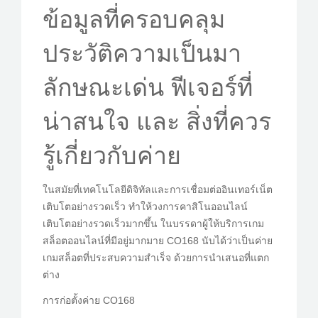
PEDIR CITA
ข้อมูลที่ครอบคลุม
ประวัติความเป็นมา
ลักษณะเด่น ฟีเจอร์ที่
น่าสนใจ และ สิ่งที่ควร
รู้เกี่ยวกับค่าย
ในสมัยที่เทคโนโลยีดิจิทัลและการเชื่อมต่ออินเทอร์เน็ต
เติบโตอย่างรวดเร็ว ทำให้วงการคาสิโนออนไลน์
เติบโตอย่างรวดเร็วมากขึ้น ในบรรดาผู้ให้บริการเกม
สล็อตออนไลน์ที่มีอยู่มากมาย CO168 นับได้ว่าเป็นค่าย
เกมสล็อตที่ประสบความสำเร็จ ด้วยการนำเสนอที่แตก
ต่าง
การก่อตั้งค่าย CO168