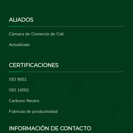
ALIADOS
Cámara de Comercio de Cali
Actualízate
CERTIFICACIONES
ISO 9001
ISO 14001
Carbono Neutro
Fabricas de productividad
INFORMACIÓN DE CONTACTO