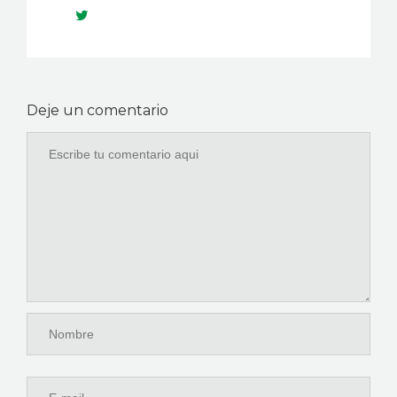
Deje un comentario