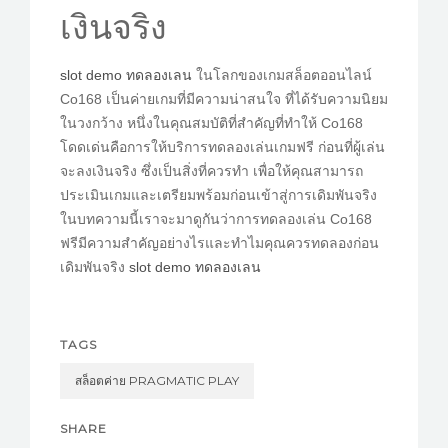
PEDIR CITA
เงินจริง
slot demo ทดลองเลน
ในโลกของเกมสล็อตออนไลน์
Co168 เป็นค่ายเกมที่มีความน่าสนใจ ที่ได้รับความนิยม
ในวงกว้าง หนึ่งในคุณสมบัติที่สำคัญที่ทำให้ Co168
โดดเด่นคือการให้บริการทดลองเล่นเกมฟรี ก่อนที่ผู้เล่น
จะลงเงินจริง ซึ่งเป็นสิ่งที่ควรทำ เพื่อให้คุณสามารถ
ประเมินเกมและเตรียมพร้อมก่อนเข้าสู่การเดิมพันจริง
ในบทความนี้เราจะมาดูกันว่าการทดลองเล่น Co168
ฟรีมีความสำคัญอย่างไรและทำไมคุณควรทดลองก่อน
เดิมพันจริง
slot demo ทดลองเลน
TAGS
สล็อตค่าย PRAGMATIC PLAY
SHARE