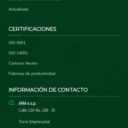
Actualízate
CERTIFICACIONES
ISO 9001
ISO 14001
Carbono Neutro
Fabricas de productividad
INFORMACIÓN DE CONTACTO
AMA e.s.p.
Calle 13A No. 100 - 35
Torre Empresarial