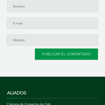
ALIADOS
Cámara de Comercio de Cali