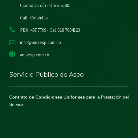
Ciudad Jardín - Oficina: 801
Cali - Colombia
PBX: 487 7799 - Cel: 318 7004123
info@amaesp.com.co
amaesp.com.co
Servicio Público de Aseo
Contrato de Condiciones Uniformes
para la Prestación del
Servicio