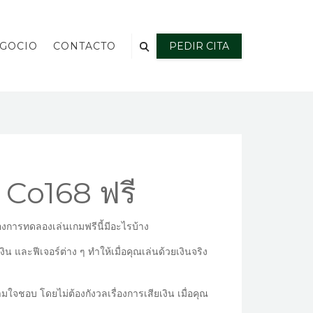
EGOCIO
CONTACTO
PEDIR CITA
 Co168 ฟรี
องการทดลองเล่นเกมฟรีนี้มีอะไรบ้าง
น และฟีเจอร์ต่าง ๆ ทำให้เมื่อคุณเล่นด้วยเงินจริง
มใจชอบ โดยไม่ต้องกังวลเรื่องการเสียเงิน เมื่อคุณ