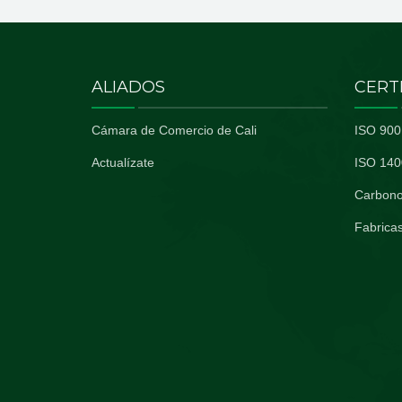
ALIADOS
CERT
Cámara de Comercio de Cali
ISO 900
Actualízate
ISO 140
Carbono
Fabricas