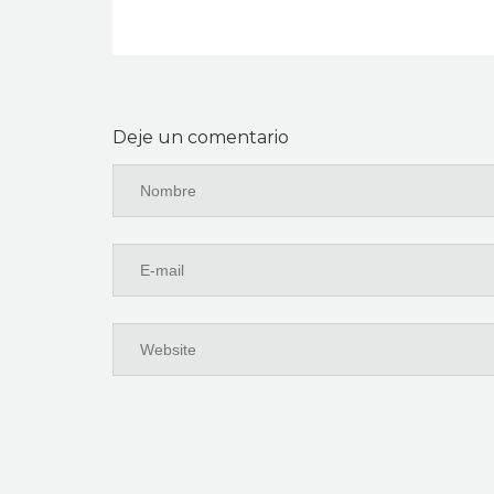
Deje un comentario