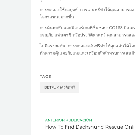
การทดลองใช้กลยุทธ์: การเล่นฟรีทำให้คุณสามารถลองใช
โอกาสชนะมากขึ้น
การค้นพบธีมและฟีเจอร์เกมที่ชื่นชอบ: CO168 มีเกม
ผจญภัย แฟนตาซี หรือประวัติศาสตร์ คุณสามารถลองเล
ไม่มีแรงกดดัน: การทดลองเล่นฟรีทำให้คุณเล่นได้โดยไม
ทำความคุ้นเคยกับเกมและเตรียมตัวสำหรับการเล่นด้
TAGS
BETFLIK เครดิตฟรี
ANTERIOR PUBLICACIÓN
How To find Dachshund Rescue Onl