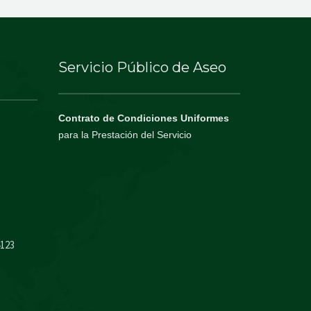
Servicio Público de Aseo
Contrato de Condiciones Uniformes
para la Prestación del Servicio
4123