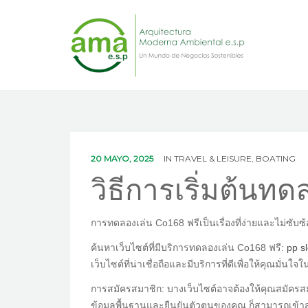
20 MAYO, 2025
IN
TRAVEL & LEISURE, BOATING
วิธีการเริ่มต้นท
การทดลองเล่น Co168 ฟรีเป็นเรื่องที่ง่ายและไม่ซับซ้
ค้นหาเว็บไซต์ที่มีบริการทดลองเล่น Co168 ฟรี:
pp sl
เว็บไซต์ที่น่าเชื่อถือและมีบริการที่ดีเพื่อให้คุณมั่นใจ
การสมัครสมาชิก: บางเว็บไซต์อาจต้องให้คุณสมัครส
ข้อมูลพื้นฐานและยืนยันตัวตนของคุณ ก็สามารถเข้าส