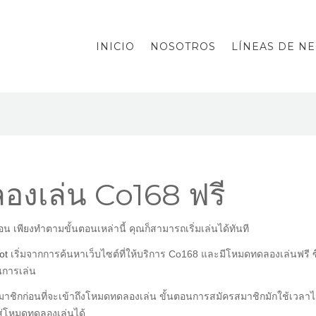
INICIO
NOSOTROS
LÍNEAS DE N
ดลองเล่น Co168 ฟรี
อน เพียงทำตามขั้นตอนเหล่านี้ คุณก็สามารถเริ่มเล่นได้ทันที
ot
เริ่มจากการค้นหาเว็บไซต์ที่ให้บริการ Co168 และมีโหมดทดลองเล่นฟรี ซึ
ในการเล่น
มาชิกก่อนที่จะเข้าถึงโหมดทดลองเล่น ขั้นตอนการสมัครสมาชิกมักใช้เวลา
ู่โหมดทดลองเล่นได้