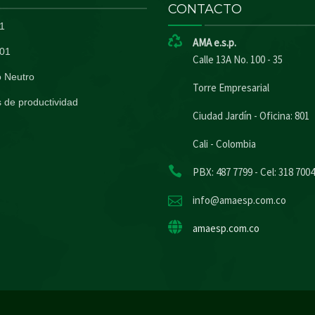
CONTACTO
1
AMA e.s.p.
01
Calle 13A No. 100 - 35
 Neutro
Torre Empresarial
 de productividad
Ciudad Jardín - Oficina: 801
Cali - Colombia
PBX: 487 7799 - Cel: 318 700
info@amaesp.com.co
amaesp.com.co