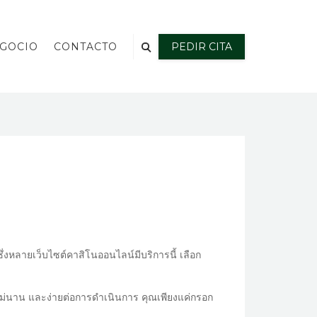
EGOCIO
CONTACTO
PEDIR CITA
่งหลายเว็บไซต์คาสิโนออนไลน์มีบริการนี้ เลือก
ไม่นาน และง่ายต่อการดำเนินการ คุณเพียงแค่กรอก