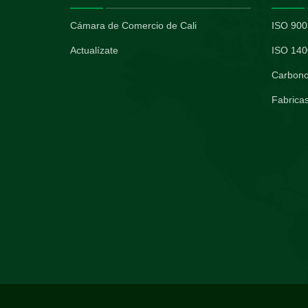
Cámara de Comercio de Cali
ISO 900
Actualízate
ISO 140
Carbono
Fabricas