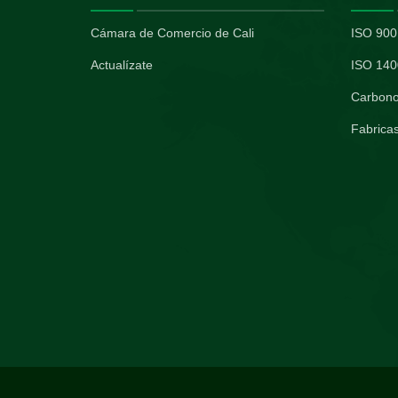
Cámara de Comercio de Cali
ISO 900
Actualízate
ISO 140
Carbono
Fabricas