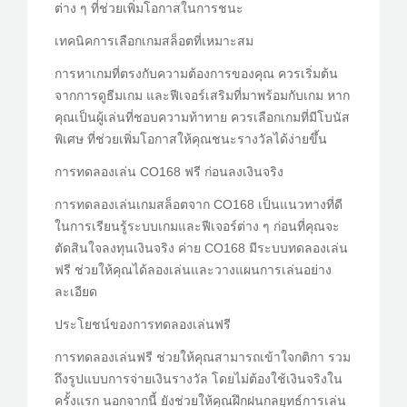
ต่าง ๆ ที่ช่วยเพิ่มโอกาสในการชนะ
เทคนิคการเลือกเกมสล็อตที่เหมาะสม
การหาเกมที่ตรงกับความต้องการของคุณ ควรเริ่มต้น
จากการดูธีมเกม และฟีเจอร์เสริมที่มาพร้อมกับเกม หาก
คุณเป็นผู้เล่นที่ชอบความท้าทาย ควรเลือกเกมที่มีโบนัส
พิเศษ ที่ช่วยเพิ่มโอกาสให้คุณชนะรางวัลได้ง่ายขึ้น
การทดลองเล่น CO168 ฟรี ก่อนลงเงินจริง
การทดลองเล่นเกมสล็อตจาก CO168 เป็นแนวทางที่ดี
ในการเรียนรู้ระบบเกมและฟีเจอร์ต่าง ๆ ก่อนที่คุณจะ
ตัดสินใจลงทุนเงินจริง ค่าย CO168 มีระบบทดลองเล่น
ฟรี ช่วยให้คุณได้ลองเล่นและวางแผนการเล่นอย่าง
ละเอียด
ประโยชน์ของการทดลองเล่นฟรี
การทดลองเล่นฟรี ช่วยให้คุณสามารถเข้าใจกติกา รวม
ถึงรูปแบบการจ่ายเงินรางวัล โดยไม่ต้องใช้เงินจริงใน
ครั้งแรก นอกจากนี้ ยังช่วยให้คุณฝึกฝนกลยุทธ์การเล่น