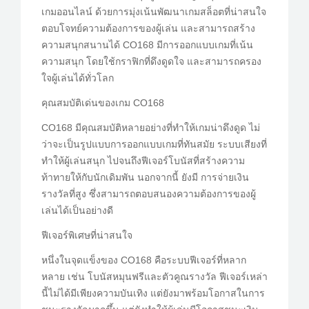
เกมออนไลน์ ด้วยการมุ่งเน้นพัฒนาเกมสล็อตที่น่าสนใจ
ตอบโจทย์ความต้องการของผู้เล่น และสามารถสร้าง
ความสนุกสนานได้ CO168 มีการออกแบบเกมที่เน้น
ความสนุก โดยใช้กราฟิกที่ดึงดูดใจ และสามารถครอง
ใจผู้เล่นได้ทั่วโลก
คุณสมบัติเด่นของเกม CO168
CO168 มีคุณสมบัติหลายอย่างที่ทำให้เกมน่าดึงดูด ไม่
ว่าจะเป็นรูปแบบการออกแบบเกมที่ทันสมัย ระบบเสียงที่
ทำให้ผู้เล่นสนุก ไปจนถึงฟีเจอร์โบนัสที่สร้างความ
ท้าทายให้กับนักเดิมพัน นอกจากนี้ ยังมี การจ่ายเงิน
รางวัลที่สูง ซึ่งสามารถตอบสนองความต้องการของผู้
เล่นได้เป็นอย่างดี
ฟีเจอร์พิเศษที่น่าสนใจ
หนึ่งในจุดแข็งของ CO168 คือระบบฟีเจอร์ที่หลาก
หลาย เช่น โบนัสหมุนฟรีและตัวคูณรางวัล ฟีเจอร์เหล่า
นี้ไม่ได้มีเพียงความบันเทิง แต่ยังมาพร้อมโอกาสในการ