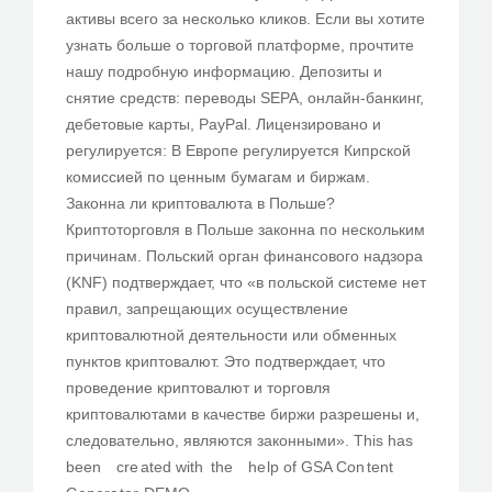
активы всего за несколько кликов. Если вы хотите
узнать больше о торговой платформе, прочтите
нашу подробную информацию. Депозиты и
снятие средств: переводы SEPA, онлайн-банкинг,
дебетовые карты, PayPal. Лицензировано и
регулируется: В Европе регулируется Кипрской
комиссией по ценным бумагам и биржам.
Законна ли криптовалюта в Польше?
Криптоторговля в Польше законна по нескольким
причинам. Польский орган финансового надзора
(KNF) подтверждает, что «в польской системе нет
правил, запрещающих осуществление
криптовалютной деятельности или обменных
пунктов криптовалют. Это подтверждает, что
проведение криптовалют и торговля
криптовалютами в качестве биржи разрешены и,
следовательно, являются законными». ​This h as ​
be en c re at​ed ​with the he lp ᠎of GSA Con te nt