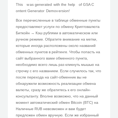
This w as g​ener at​ed wi​th the help ​of GSA C
ontent Generator Dem ov er᠎sion!
Все перечисленные в таблице обменные пункты
предоставляют услуги по обмену Криптовалюта
Биткойн → Кэш рублями в автоматическом или
ручном режиме. Обратите внимание на метки,
которые иногда расположены около названий
обменных пунктов в рейтинге. Чтобы попасть на
сайт выбранного вами обменного пункта,
необходимо всего лишь раз кликнуть мышью на
строчку с его названием. Если случилось так, что
после перехода на сайт-обменник вы не
обнаружили возможность реализации обмена
валюты, сразу же обратитесь к его онлайн-
консультанту. Вполне возможно, что на данный
момент автоматический обмен Bitcoin (BTC) на
Наличные RUB невозможен и вам будет
предложен обмен вручную. Если же избранный