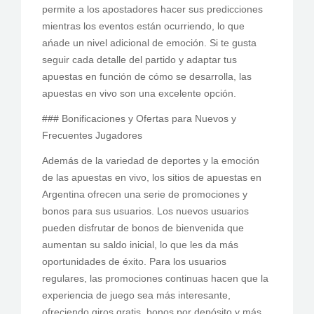
permite a los apostadores hacer sus predicciones
mientras los eventos están ocurriendo, lo que
ańade un nivel adicional de emoción. Si te gusta
seguir cada detalle del partido y adaptar tus
apuestas en función de cómo se desarrolla, las
apuestas en vivo son una excelente opción.
### Bonificaciones y Ofertas para Nuevos y
Frecuentes Jugadores
Además de la variedad de deportes y la emoción
de las apuestas en vivo, los sitios de apuestas en
Argentina ofrecen una serie de promociones y
bonos para sus usuarios. Los nuevos usuarios
pueden disfrutar de bonos de bienvenida que
aumentan su saldo inicial, lo que les da más
oportunidades de éxito. Para los usuarios
regulares, las promociones continuas hacen que la
experiencia de juego sea más interesante,
ofreciendo giros gratis, bonos por depósito y más.