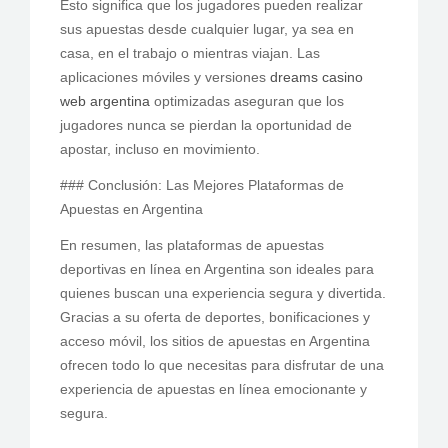
Esto significa que los jugadores pueden realizar
sus apuestas desde cualquier lugar, ya sea en
casa, en el trabajo o mientras viajan. Las
aplicaciones móviles y versiones
dreams casino
web argentina
optimizadas aseguran que los
jugadores nunca se pierdan la oportunidad de
apostar, incluso en movimiento.
### Conclusión: Las Mejores Plataformas de
Apuestas en Argentina
En resumen, las plataformas de apuestas
deportivas en línea en Argentina son ideales para
quienes buscan una experiencia segura y divertida.
Gracias a su oferta de deportes, bonificaciones y
acceso móvil, los sitios de apuestas en Argentina
ofrecen todo lo que necesitas para disfrutar de una
experiencia de apuestas en línea emocionante y
segura.