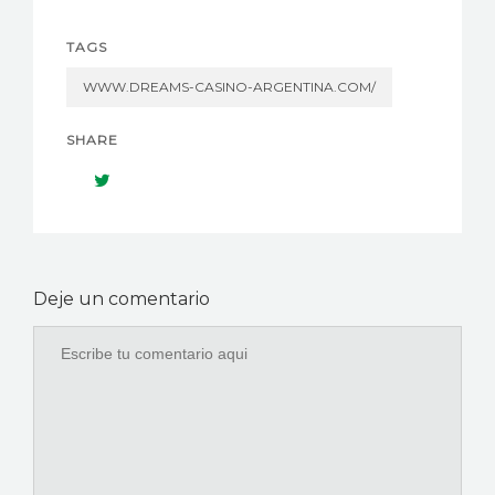
TAGS
WWW.DREAMS-CASINO-ARGENTINA.COM/
SHARE
Deje un comentario