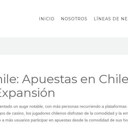
INICIO
NOSOTROS
LÍNEAS DE N
ile: Apuestas en Chil
Expansión
entado un auge notable, con más personas recurriendo a plataformas o
s de casino, los jugadores chilenos disfrutan de la comodidad y la emo
ndo a más usuarios participar en apuestas desde la comodidad de sus h