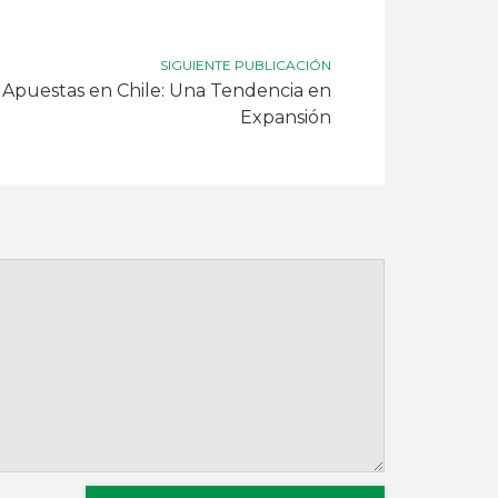
SIGUIENTE PUBLICACIÓN
: Apuestas en Chile: Una Tendencia en
Expansión