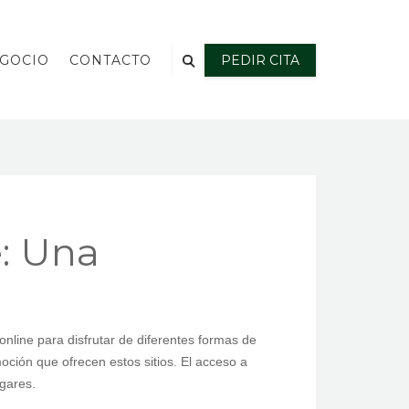
EGOCIO
CONTACTO
PEDIR CITA
e: Una
nline para disfrutar de diferentes formas de
ción que ofrecen estos sitios. El acceso a
ogares.