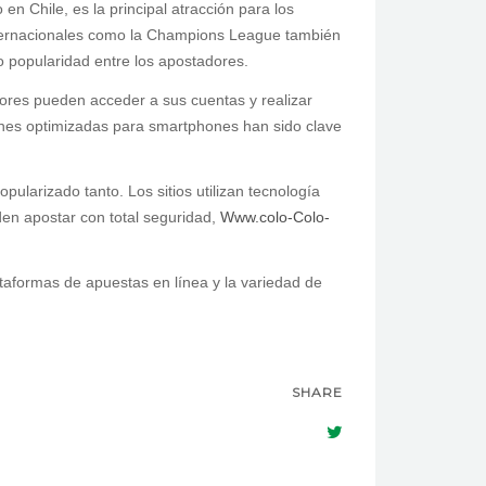
n Chile, es la principal atracción para los
internacionales como la Champions League también
o popularidad entre los apostadores.
adores pueden acceder a sus cuentas y realizar
iones optimizadas para smartphones han sido clave
ularizado tanto. Los sitios utilizan tecnología
den apostar con total seguridad,
Www.colo-Colo-
taformas de apuestas en línea y la variedad de
SHARE