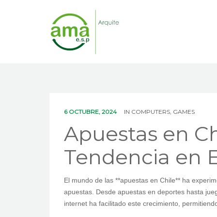
6 OCTUBRE, 2024
IN
COMPUTERS, GAMES
Apuestas en Ch
Tendencia en 
El mundo de las **apuestas en Chile** ha experim
apuestas. Desde apuestas en deportes hasta juego
internet ha facilitado este crecimiento, permitie