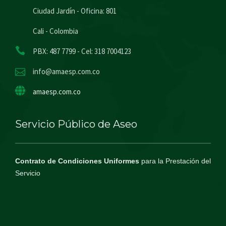
Ciudad Jardín - Oficina: 801
Cali - Colombia
PBX: 487 7799 - Cel: 318 7004123
info@amaesp.com.co
amaesp.com.co
Servicio Público de Aseo
Contrato de Condiciones Uniformes
para la Prestación del
Servicio