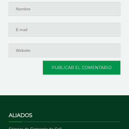
ALIADOS
Cámara de Comercio de Cali