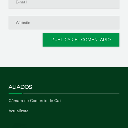
ALIADOS
Cámara de Comercio de Cali
Actualízate