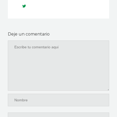
Deje un comentario