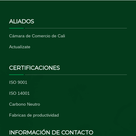
ALIADOS
Cámara de Comercio de Cali
Actualízate
CERTIFICACIONES
ISO 9001
ISO 14001
Carbono Neutro
Fabricas de productividad
INFORMACIÓN DE CONTACTO