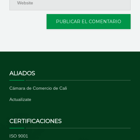
ALIADOS
Cámara de Comercio de Cali
Actualízate
CERTIFICACIONES
ISO 9001