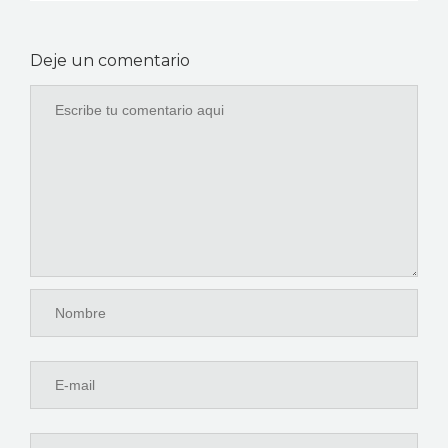
Deje un comentario