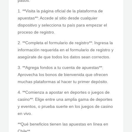
pasos:
1. **Visita la página oficial de la plataforma de
apuestas**: Accede al sitio desde cualquier
dispositivo y selecciona tu país para empezar el
proceso de registro.
2. **Completa el formulario de registro**: Ingresa la
información requerida en el formulario de registro y
asegúrate de que todos los datos sean correctos.
3. **Agrega fondos a tu cuenta de apuestas**:
Aprovecha los bonos de bienvenida que ofrecen
muchas plataformas al hacer tu primer depósito.
4. **Comienza a apostar en deportes o juegos de
casino**: Elige entre una amplia gama de deportes
y eventos, o prueba suerte en los juegos de casino
en vivo.
**Qué beneficios tienen las apuestas en línea en
Chile**