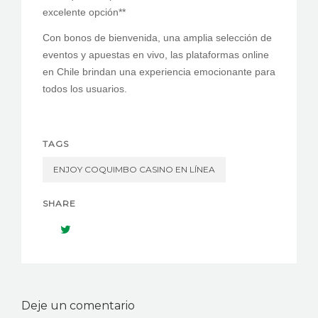
excelente opción**
Con bonos de bienvenida, una amplia selección de
eventos y apuestas en vivo, las plataformas online
en Chile brindan una experiencia emocionante para
todos los usuarios.
TAGS
ENJOY COQUIMBO CASINO EN LÍNEA
SHARE
Deje un comentario