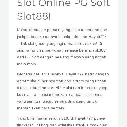
Slot Online PG Soft
PEDIR CITA
Slot88!
Kalau kamu tipe pemain yang suka tantangan dan
jackpot besar, saatnya kenalan dengan Hayati777
—link slot gacor yang lagi ramai dibicarakan! Di
sini, kamu bisa menikmati sensasi bermain slot88
dari PG Soft dengan peluang maxwin yang nggak
main-main.
Berbeda dari situs lainnya, Hayati777 hadir dengan
antarmuka super nyaman dan sistem yang ringan
diakses,
bahkan dari
HP. Mulai dari tema slot yang
kekinian, animasi memukau, sampai fitur bonus
yang sering muncul, semua dirancang untuk
memanjakan para pemain.
Yang bikin makin seru, slot88 di
Hayati777
punya
tingkat RTP tinggi dan volatilitas stabil. Cocok buat