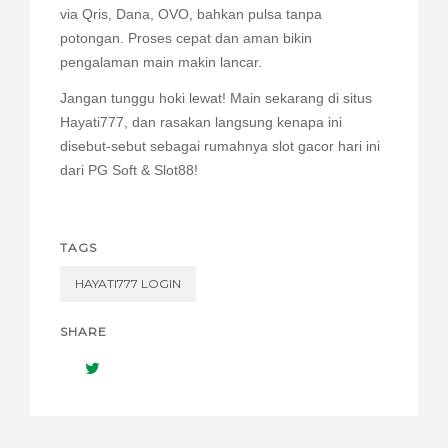
via Qris, Dana, OVO, bahkan pulsa tanpa
potongan. Proses cepat dan aman bikin
pengalaman main makin lancar.
Jangan tunggu hoki lewat! Main sekarang di situs
Hayati777, dan rasakan langsung kenapa ini
disebut-sebut sebagai rumahnya slot gacor hari ini
dari PG Soft & Slot88!
TAGS
HAYATI777 LOGIN
SHARE