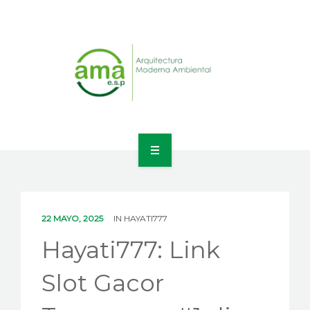
INICIO
NOSOTROS
22 MAYO, 2025
IN
HAYATI777
LÍNEAS DE NEGOCIO
Hayati777: Link
CONTACTO
Slot Gacor