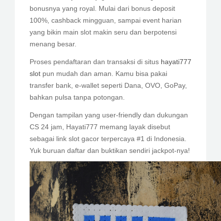
bonusnya yang royal. Mulai dari bonus deposit
100%, cashback mingguan, sampai event harian
yang bikin main slot makin seru dan berpotensi
menang besar.
Proses pendaftaran dan transaksi di situs
hayati777
slot
pun mudah dan aman. Kamu bisa pakai
transfer bank, e-wallet seperti Dana, OVO, GoPay,
bahkan pulsa tanpa potongan.
Dengan tampilan yang user-friendly dan dukungan
CS 24 jam, Hayati777 memang layak disebut
sebagai link slot gacor terpercaya #1 di Indonesia.
Yuk buruan daftar dan buktikan sendiri jackpot-nya!