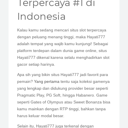
Terpercaya #1 di
PEDIR CITA
Indonesia
Kalau kamu sedang mencari situs slot terpercaya
dengan peluang menang tinggi, maka Hayati777
adalah tempat yang wajib kamu kunjungi! Sebagai
platform terdepan dalam dunia game online, situs
Hayati777 dikenal karena selalu menghadirkan slot
gacor setiap harinya.
Apa sih yang bikin situs Hayati777 jadi favorit para
pemain?
Yang pertama
tentu saja koleksi gamenya
yang lengkap dan didukung provider besar seperti
Pragmatic Play, PG Soft, hingga Habanero. Game
seperti Gates of Olympus atau Sweet Bonanza bisa
kamu mainkan dengan RTP tinggi, bahkan tanpa
harus keluar modal besar.
Selain itu, Hayati777 juga terkenal dengan