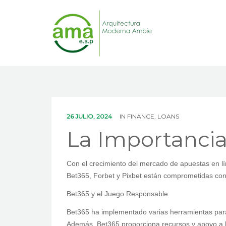
26 JULIO, 2024
IN
FINANCE, LOANS
La Importanci
Con el crecimiento del mercado de apuestas en lí
Bet365, Forbet y Pixbet están comprometidas con 
Bet365 y el Juego Responsable
Bet365 ha implementado varias herramientas para 
Además, Bet365 proporciona recursos y apoyo a 