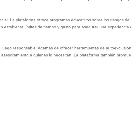
cial. La plataforma ofrece programas educativos sobre los riesgos del
 establecer límites de tiempo y gasto para asegurar una experiencia 
el juego responsable. Además de ofrecer herramientas de autoexclusión
 asesoramiento a quienes lo necesiten. La plataforma también promuev