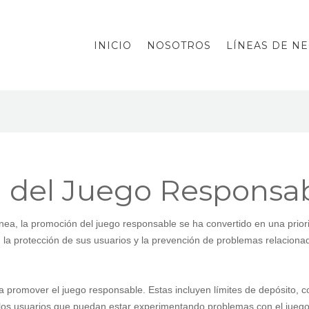
INICIO
NOSOTROS
LÍNEAS DE N
a del Juego Responsa
nea, la promoción del juego responsable se ha convertido en una prio
la protección de sus usuarios y la prevención de problemas relacionad
promover el juego responsable. Estas incluyen límites de depósito, co
los usuarios que puedan estar experimentando problemas con el juego