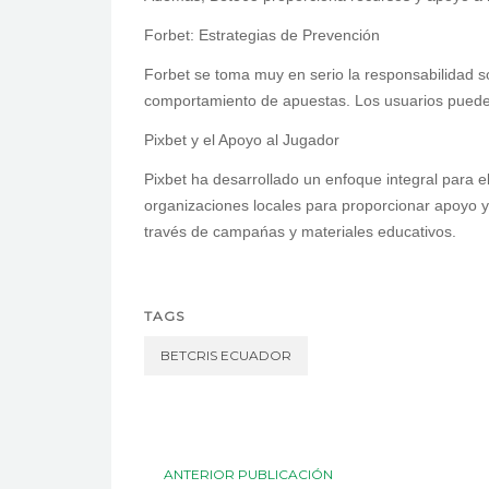
Forbet: Estrategias de Prevención
Forbet se toma muy en serio la responsabilidad so
comportamiento de apuestas. Los usuarios pueden
Pixbet y el Apoyo al Jugador
Pixbet ha desarrollado un enfoque integral para 
organizaciones locales para proporcionar apoyo y
través de campańas y materiales educativos.
TAGS
BETCRIS ECUADOR
ANTERIOR PUBLICACIÓN