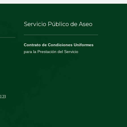
Servicio Público de Aseo
Contrato de Condiciones Uniformes
para la Prestación del Servicio
4123