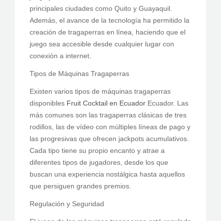
principales ciudades como Quito y Guayaquil.
Además, el avance de la tecnología ha permitido la
creación de tragaperras en línea, haciendo que el
juego sea accesible desde cualquier lugar con
conexión a internet.
Tipos de Máquinas Tragaperras
Existen varios tipos de máquinas tragaperras
disponibles
Fruit Cocktail en Ecuador
Ecuador. Las
más comunes son las tragaperras clásicas de tres
rodillos, las de vídeo con múltiples líneas de pago y
las progresivas que ofrecen jackpots acumulativos.
Cada tipo tiene su propio encanto y atrae a
diferentes tipos de jugadores, desde los que
buscan una experiencia nostálgica hasta aquellos
que persiguen grandes premios.
Regulación y Seguridad