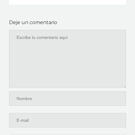
Deje un comentario