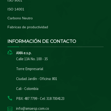
ISO 9001
ISO 14001
Carbono Neutro
Fabricas de productividad
INFORMACIÓN DE CONTACTO
AMA e.s.p.
Calle 13A No. 100 - 35
Torre Empresarial
Ciudad Jardín - Oficina: 801
Cali - Colombia
PBX: 487 7799 - Cel: 318 7004123
info@amaesp.com.co