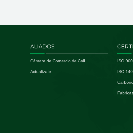
ALIADOS
CERT
Cámara de Comercio de Cali
ISO 900
Actualízate
ISO 140
Carbono
Fabricas