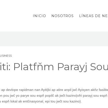
INICIO
NOSOTROS
LÍNEAS DE N
USINESS
iti: Platfňm Parayj S
ap devlope rapidman nan Ayiti|ki ap atire anpil jwč Ayisyen akňz fasilite
on pou jwč yo parye sou espň popilč ak jwčt kazino|ofri parayj sou esp
u espň lokal ak entčnasyonal, epi tou jwčt sou kazino}.