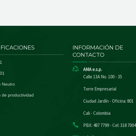
IFICACIONES
INFORMACIÓN DE
CONTACTO
1
AMA e.s.p.
01
Calle 13A No. 100 - 35
 Neutro
Torre Empresarial
 de productividad
Ciudad Jardín - Oficina: 801
Cali - Colombia
PBX: 487 7799 - Cel: 318 700