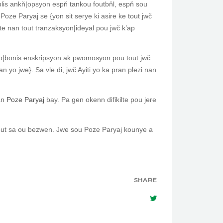
plis ankň|opsyon espň tankou foutbňl, espň sou
Poze Paryaj se {yon sit serye ki asire ke tout jwč
te nan tout tranzaksyon|ideyal pou jwč k’ap
 yo|bonis enskripsyon ak pwomosyon pou tout jwč
yo jwe}. Sa vle di, jwč Ayiti yo ka pran plezi nan
an
Poze Paryaj
bay. Pa gen okenn difikilte pou jere
y tout sa ou bezwen. Jwe sou Poze Paryaj kounye a
SHARE