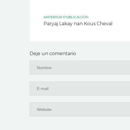
ANTERIOR PUBLICACIÓN
Paryaj Lakay nan Kous Cheval
Deje un comentario