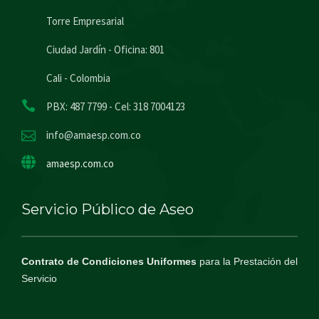
Torre Empresarial
Ciudad Jardín - Oficina: 801
Cali - Colombia
PBX: 487 7799 - Cel: 318 7004123
info@amaesp.com.co
amaesp.com.co
Servicio Público de Aseo
Contrato de Condiciones Uniformes
para la Prestación del
Servicio