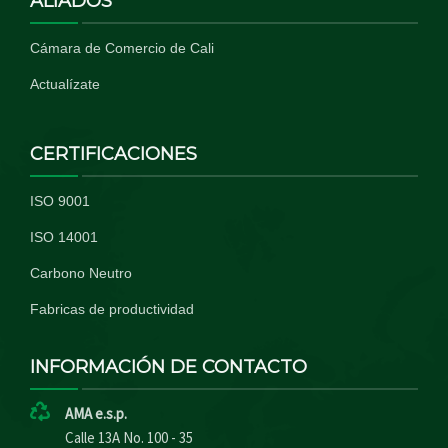
ALIADOS
Cámara de Comercio de Cali
Actualízate
CERTIFICACIONES
ISO 9001
ISO 14001
Carbono Neutro
Fabricas de productividad
INFORMACIÓN DE CONTACTO
AMA e.s.p.
Calle 13A No. 100 - 35