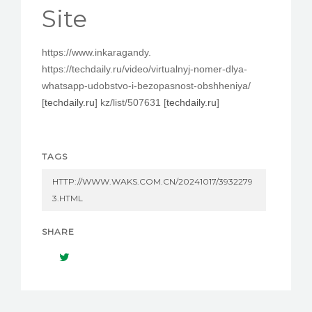
PEDIR CITA
Site
https://www.inkaragandy.
https://techdaily.ru/video/virtualnyj-nomer-dlya-
whatsapp-udobstvo-i-bezopasnost-obshheniya/
[
techdaily.ru
] kz/list/507631 [
techdaily.ru
]
TAGS
HTTP://WWW.WAKS.COM.CN/20241017/3932279
3.HTML
SHARE