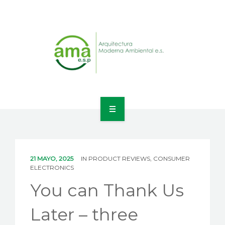
INICIO
NOSOTROS
21 MAYO, 2025
IN
PRODUCT REVIEWS, CONSUMER
ELECTRONICS
LÍNEAS DE NEGOCIO
You can Thank Us
CONTACTO
Later – three