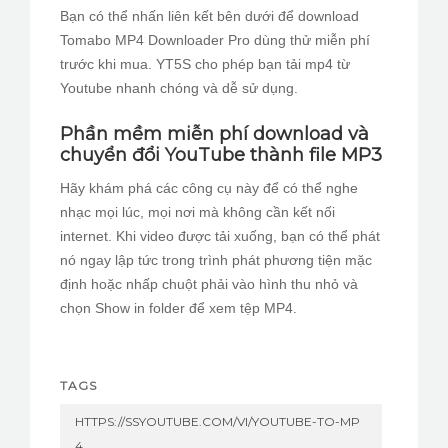
Bạn có thể nhấn liên kết bên dưới để download
Tomabo MP4 Downloader Pro dùng thử miễn phí
trước khi mua. YT5S cho phép bạn tải mp4 từ
Youtube nhanh chóng và dễ sử dụng.
Phần mềm miễn phí download và
chuyển đổi YouTube thành file MP3
Hãy khám phá các công cụ này để có thể nghe
nhạc mọi lúc, mọi nơi mà không cần kết nối
internet. Khi video được tải xuống, bạn có thể phát
nó ngay lập tức trong trình phát phương tiện mặc
định hoặc nhấp chuột phải vào hình thu nhỏ và
chọn Show in folder để xem tệp MP4.
TAGS
HTTPS://SSYOUTUBE.COM/VI/YOUTUBE-TO-MP
4