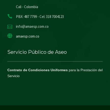
Cali - Colombia
PBX: 487 7799 - Cel: 318 7004123
info@amaesp.com.co
amaesp.com.co
Servicio Público de Aseo
Contrato de Condiciones Uniformes
para la Prestación del
Servicio