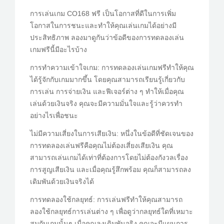
PEDIR CITA
การเล่นเกม CO168 ฟรี เป็นโอกาสที่ดีในการเพิ่ม
โอกาสในการชนะและทำให้คุณเล่นเกมได้อย่างมี
ประสิทธิภาพ ลองมาดูกันว่าข้อดีของการทดลองเล่น
เกมฟรีนี้มีอะไรบ้าง
การทำความเข้าใจเกม: การทดลองเล่นเกมฟรีทำให้คุณ
ได้รู้จักกับเกมมากขึ้น โดยคุณสามารถเรียนรู้เกี่ยวกับ
การเล่น การจ่ายเงิน และฟีเจอร์ต่าง ๆ ทำให้เมื่อคุณ
เล่นด้วยเงินจริง คุณจะมีความมั่นใจและรู้ว่าควรทำ
อย่างไรเพื่อชนะ
ไม่มีความเสี่ยงในการเสียเงิน: หนึ่งในข้อดีที่ชัดเจนของ
การทดลองเล่นฟรีคือคุณไม่ต้องเสี่ยงเสียเงิน คุณ
สามารถเล่นเกมได้เท่าที่ต้องการโดยไม่ต้องกังวลเรื่อง
การสูญเสียเงิน และเมื่อคุณรู้สึกพร้อม คุณก็สามารถลง
เดิมพันด้วยเงินจริงได้
การทดลองใช้กลยุทธ์: การเล่นฟรีทำให้คุณสามารถ
ลองใช้กลยุทธ์การเล่นต่าง ๆ เพื่อดูว่ากลยุทธ์ใดที่เหมาะ
สมกับเกมนั้นๆ เมื่อคุณลงเดิมพันจริง คุณจะมีแผนการ