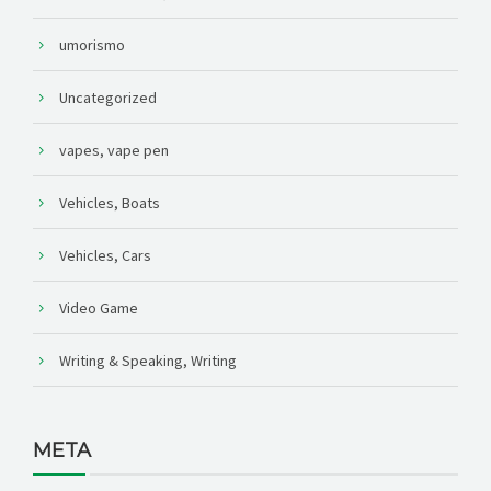
umorismo
Uncategorized
vapes, vape pen
Vehicles, Boats
Vehicles, Cars
Video Game
Writing & Speaking, Writing
META