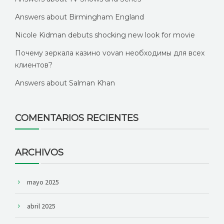
Answers about Birmingham England
Nicole Kidman debuts shocking new look for movie
Почему зеркала казино vovan необходимы для всех
клиентов?
Answers about Salman Khan
COMENTARIOS RECIENTES
ARCHIVOS
mayo 2025
abril 2025