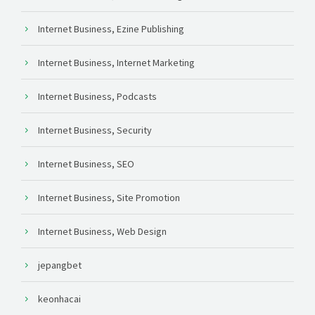
Internet Business, Ezine Publishing
Internet Business, Internet Marketing
Internet Business, Podcasts
Internet Business, Security
Internet Business, SEO
Internet Business, Site Promotion
Internet Business, Web Design
jepangbet
keonhacai