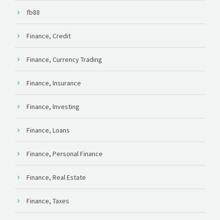
fb88
Finance, Credit
Finance, Currency Trading
Finance, Insurance
Finance, Investing
Finance, Loans
Finance, Personal Finance
Finance, Real Estate
Finance, Taxes