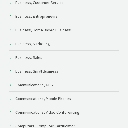
Business, Customer Service
Business, Entrepreneurs
Business, Home Based Business
Business, Marketing
Business, Sales
Business, Small Business
Communications, GPS
Communications, Mobile Phones
Communications, Video Conferencing
Computers, Computer Certification