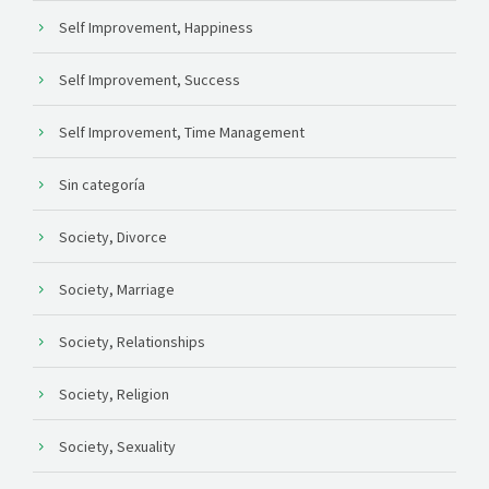
Self Improvement, Happiness
Self Improvement, Success
Self Improvement, Time Management
Sin categoría
Society, Divorce
Society, Marriage
Society, Relationships
Society, Religion
Society, Sexuality