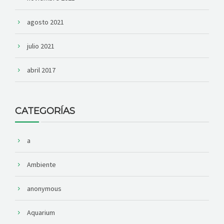
agosto 2021
julio 2021
abril 2017
CATEGORÍAS
a
Ambiente
anonymous
Aquarium