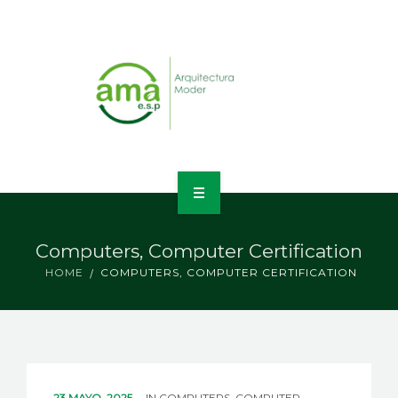
INICIO
Computers, Computer Certification
NOSOTROS
HOME
COMPUTERS, COMPUTER CERTIFICATION
LÍNEAS DE NEGOCIO
CONTACTO
23 MAYO, 2025
IN
COMPUTERS, COMPUTER