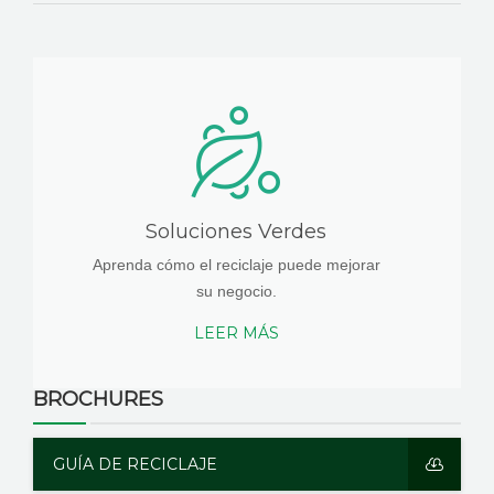
Soluciones Verdes
Aprenda cómo el reciclaje puede mejorar
su negocio.
LEER MÁS
BROCHURES
GUÍA DE RECICLAJE