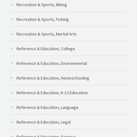
Recreation & Sports, Biking
Recreation & Sports, Fishing
Recreation & Sports, Martial Arts
Reference & Education, College
Reference & Education, Environmental
Reference & Education, Homeschooling
Reference & Education, K-12 Education
Reference & Education, Language
Reference & Education, Legal
Reference & Education, Science