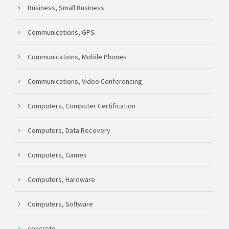
Business, Small Business
Communications, GPS
Communications, Mobile Phones
Communications, Video Conferencing
Computers, Computer Certification
Computers, Data Recovery
Computers, Games
Computers, Hardware
Computers, Software
concrete