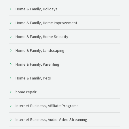
Home & Family, Holidays
Home & Family, Home Improvement
Home & Family, Home Security
Home & Family, Landscaping
Home & Family, Parenting
Home & Family, Pets
home repair
Internet Business, Affiliate Programs
Internet Business, Audio-Video Streaming