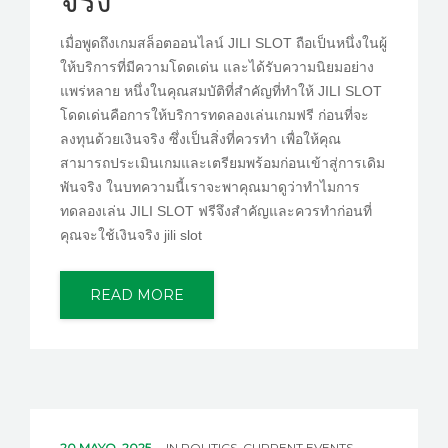
จริง
เมื่อพูดถึงเกมสล็อตออนไลน์ JILI SLOT ถือเป็นหนึ่งในผู้
ให้บริการที่มีความโดดเด่น และได้รับความนิยมอย่าง
แพร่หลาย หนึ่งในคุณสมบัติที่สำคัญที่ทำให้ JILI SLOT
โดดเด่นคือการให้บริการทดลองเล่นเกมฟรี ก่อนที่จะ
ลงทุนด้วยเงินจริง ซึ่งเป็นสิ่งที่ควรทำ เพื่อให้คุณ
สามารถประเมินเกมและเตรียมพร้อมก่อนเข้าสู่การเดิม
พันจริง ในบทความนี้เราจะพาคุณมาดูว่าทำไมการ
ทดลองเล่น JILI SLOT ฟรีจึงสำคัญและควรทำก่อนที่
คุณจะใช้เงินจริง jili slot
READ MORE
20 MAYO, 2025
IN
POLITICS, CURRENT EVENTS