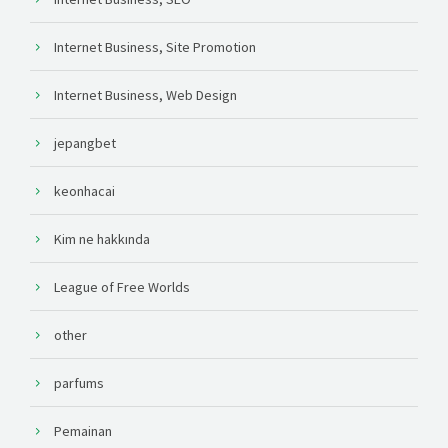
Internet Business, Site Promotion
Internet Business, Web Design
jepangbet
keonhacai
Kim ne hakkında
League of Free Worlds
other
parfums
Pemainan