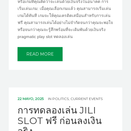
หรือเกมที่คุณคิดว่าจะเล่นด้วยเงินจริงในอนาคต การ
เริ่มเล่นเกม: เมื่อคุณเลือกเกมแล้ว คุณสามารถเริ่มเล่น
เกมได้ทันที เกมจะให้คุณเครดิตเสมือนสำหรับการเล่น
ฟรี คุณสามารถเล่นได้อย่างไม่จำกัดจนกว่าคุณจะพอใจ
หรือจนกว่าคุณจะรู้สึกพร้อมที่จะเดิมพันด้วยเงินจริง
pragmatic play slot ทดลองเล่น
READ MORE
22 MAYO, 2025
IN
POLITICS, CURRENT EVENTS
การทดลองเล่น JILI
SLOT ฟรี ก่อนลงเงิน