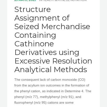
PEDIR CITA
Structure
Assignment of
Seized Merchandise
Containing
Cathinone
Derivatives using
Excessive Resolution
Analytical Methods
The consequent lack of carbon monoxide (CO)
from the acylium ion outcomes in the formation of
the phenyl cation, as indicated in Determine 4. The
phenyl (m/z 77), methylphenyl (m/z 91), and
fluorophenyl (m/z 95) cations are some