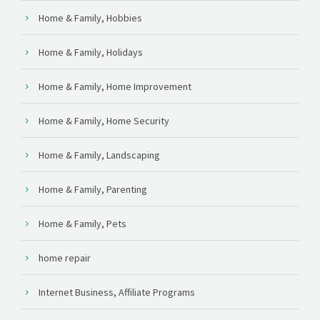
Home & Family, Hobbies
Home & Family, Holidays
Home & Family, Home Improvement
Home & Family, Home Security
Home & Family, Landscaping
Home & Family, Parenting
Home & Family, Pets
home repair
Internet Business, Affiliate Programs