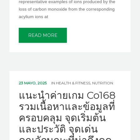
representative examples of ions produced by the
loss of carbon monoxide from the corresponding
acylium ions at
READ MORE
23 MAYO, 2025
IN
HEALTH & FITNESS, NUTRITION
แนะนำค่ายเกม Co168
รวมเนื้อหาและข้อมูลที่
ครอบคลุม จุดเริ่มต้น
และประวัติ จุดเด่น