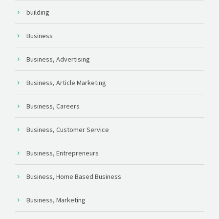
building
Business
Business, Advertising
Business, Article Marketing
Business, Careers
Business, Customer Service
Business, Entrepreneurs
Business, Home Based Business
Business, Marketing