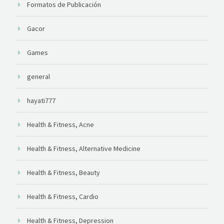
Formatos de Publicación
Gacor
Games
general
hayati777
Health & Fitness, Acne
Health & Fitness, Alternative Medicine
Health & Fitness, Beauty
Health & Fitness, Cardio
Health & Fitness, Depression