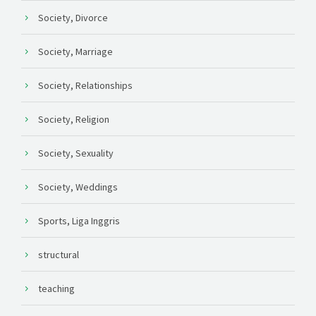
Society, Divorce
Society, Marriage
Society, Relationships
Society, Religion
Society, Sexuality
Society, Weddings
Sports, Liga Inggris
structural
teaching