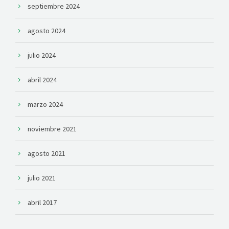
septiembre 2024
agosto 2024
julio 2024
abril 2024
marzo 2024
noviembre 2021
agosto 2021
julio 2021
abril 2017