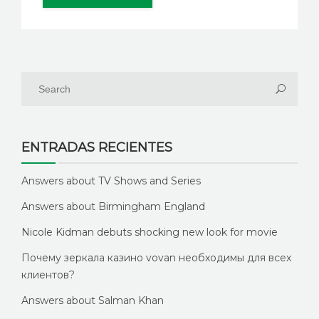
ENTRADAS RECIENTES
Answers about TV Shows and Series
Answers about Birmingham England
Nicole Kidman debuts shocking new look for movie
Почему зеркала казино vovan необходимы для всех
клиентов?
Answers about Salman Khan