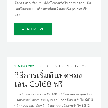
ต้องคิดมากเรื่องเงิน นี่คือโอกาสที่ดีในการทำความคุ้น
เคยกับเกมและเตรียมตัวก่อนเดิมพันจริง pp slot เว็บ
ตรง
READ MORE
21 MAYO, 2025
IN
HEALTH & FITNESS, NUTRITION
วิธีการเริ่มต้นทดลอง
เล่น Co168 ฟรี
การเริ่มต้นทดลองเล่น Co168 ฟรีนั้นง่ายมาก คุณเพียง
แค่ทำตามขั้นตอนง่าย ๆ เหล่านี้ การค้นหาเว็บไซต์ที่ให้
บริการทดลองเล่นฟรี: เริ่มจากการค้นหาเว็บไซต์ที่ให้