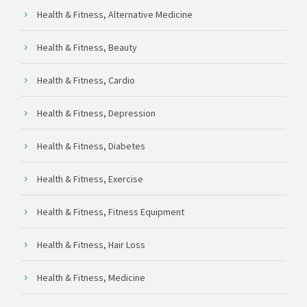
Health & Fitness, Alternative Medicine
Health & Fitness, Beauty
Health & Fitness, Cardio
Health & Fitness, Depression
Health & Fitness, Diabetes
Health & Fitness, Exercise
Health & Fitness, Fitness Equipment
Health & Fitness, Hair Loss
Health & Fitness, Medicine