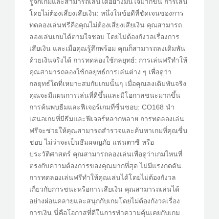
รู้จักเกมและสามารถเล่นได้อย่างมั่นใจมากขึ้น การเล่น
โดยไม่ต้องเสี่ยงเสียเงิน: หนึ่งในข้อดีที่ชัดเจนของการ
ทดลองเล่นฟรีคือคุณไม่ต้องเสี่ยงเสียเงิน คุณสามารถ
ลองเล่นเกมได้ตามใจชอบ โดยไม่ต้องกังวลเรื่องการ
เสียเงิน และเมื่อคุณรู้สึกพร้อม คุณก็สามารถลงเดิมพัน
ด้วยเงินจริงได้ การทดลองใช้กลยุทธ์: การเล่นฟรีทำให้
คุณสามารถลองใช้กลยุทธ์การเล่นต่าง ๆ เพื่อดูว่า
กลยุทธ์ใดที่เหมาะสมกับเกมนั้นๆ เมื่อคุณลงเดิมพันจริง
คุณจะมีแผนการเล่นที่ดีขึ้นและมีโอกาสชนะมากขึ้น
การค้นพบธีมและฟีเจอร์เกมที่ชื่นชอบ: CO168 นำ
เสนอเกมที่มีธีมและฟีเจอร์หลากหลาย การทดลองเล่น
ฟรีจะช่วยให้คุณสามารถสำรวจและค้นหาเกมที่คุณชื่น
ชอบ ไม่ว่าจะเป็นธีมผจญภัย แฟนตาซี หรือ
ประวัติศาสตร์ คุณสามารถลองเล่นเพื่อดูว่าเกมไหนที่
ตรงกับความต้องการของคุณมากที่สุด ไม่มีแรงกดดัน:
การทดลองเล่นฟรีทำให้คุณเล่นได้โดยไม่ต้องกังวล
เกี่ยวกับการชนะหรือการเสียเงิน คุณสามารถเล่นได้
อย่างผ่อนคลายและสนุกกับเกมโดยไม่ต้องกังวลเรื่อง
การเงิน นี่คือโอกาสที่ดีในการทำความคุ้นเคยกับเกม