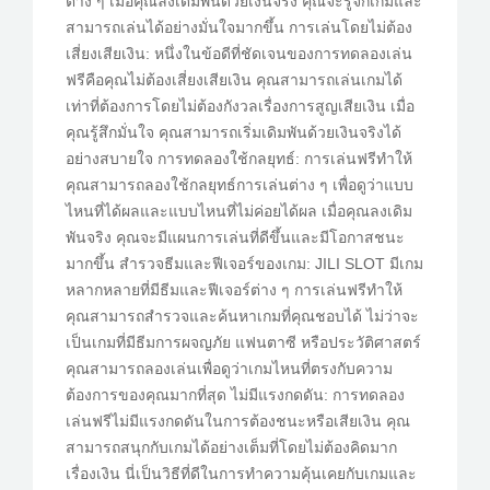
ต่าง ๆ เมื่อคุณลงเดิมพันด้วยเงินจริง คุณจะรู้จักเกมและ
สามารถเล่นได้อย่างมั่นใจมากขึ้น การเล่นโดยไม่ต้อง
เสี่ยงเสียเงิน: หนึ่งในข้อดีที่ชัดเจนของการทดลองเล่น
ฟรีคือคุณไม่ต้องเสี่ยงเสียเงิน คุณสามารถเล่นเกมได้
เท่าที่ต้องการโดยไม่ต้องกังวลเรื่องการสูญเสียเงิน เมื่อ
คุณรู้สึกมั่นใจ คุณสามารถเริ่มเดิมพันด้วยเงินจริงได้
อย่างสบายใจ การทดลองใช้กลยุทธ์: การเล่นฟรีทำให้
คุณสามารถลองใช้กลยุทธ์การเล่นต่าง ๆ เพื่อดูว่าแบบ
ไหนที่ได้ผลและแบบไหนที่ไม่ค่อยได้ผล เมื่อคุณลงเดิม
พันจริง คุณจะมีแผนการเล่นที่ดีขึ้นและมีโอกาสชนะ
มากขึ้น สำรวจธีมและฟีเจอร์ของเกม: JILI SLOT มีเกม
หลากหลายที่มีธีมและฟีเจอร์ต่าง ๆ การเล่นฟรีทำให้
คุณสามารถสำรวจและค้นหาเกมที่คุณชอบได้ ไม่ว่าจะ
เป็นเกมที่มีธีมการผจญภัย แฟนตาซี หรือประวัติศาสตร์
คุณสามารถลองเล่นเพื่อดูว่าเกมไหนที่ตรงกับความ
ต้องการของคุณมากที่สุด ไม่มีแรงกดดัน: การทดลอง
เล่นฟรีไม่มีแรงกดดันในการต้องชนะหรือเสียเงิน คุณ
สามารถสนุกกับเกมได้อย่างเต็มที่โดยไม่ต้องคิดมาก
เรื่องเงิน นี่เป็นวิธีที่ดีในการทำความคุ้นเคยกับเกมและ