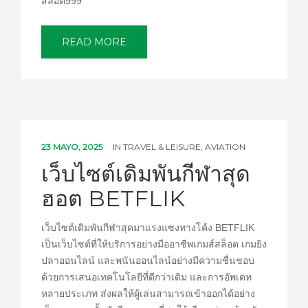
สล็อต999
READ MORE
23 MAYO, 2025
IN
TRAVEL & LEISURE, AVIATION
เว็บไซต์เดิมพันกีฬาสุด
ฮอต BETFLIK
เว็บไซต์เดิมพันกีฬาสุดมาแรงแซงทางโค้ง BETFLIK
เป็นเว็บไซต์ที่ให้บริการอย่างมืออาชีพเกมส์สล็อต เกมยิง
ปลาออนไลน์ และพนันออนไลน์อย่างมีความชื่นชอบ
ด้วยการเสนอเทคโนโลยีที่ดีกว่าเดิม และการอัพเดท
หลายประเภท ส่งผลให้ผู้เล่นสามารถเข้าออกได้อย่าง