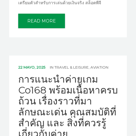
เตรียมตัวสำหรับการเล่นด้วยเงินจริง สล็อตพีจี
READ MORE
22 MAYO, 2025
IN
TRAVEL & LEISURE, AVIATION
การแนะนำค่ายเกม
Co168 พร้อมเนื้อหาครบ
ถ้วน เรื่องราวที่มา
ลักษณะเด่น คุณสมบัติที่
สำคัญ และ สิ่งที่ควรรู้
เกี่ยวกับค่าย