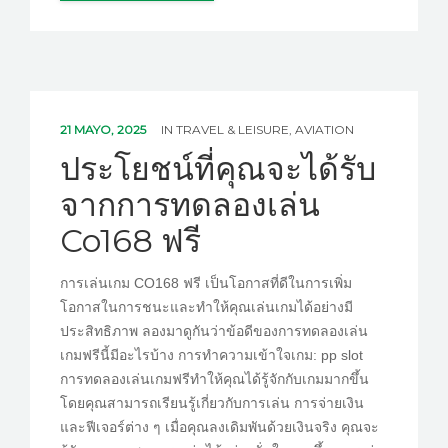
21 MAYO, 2025
IN
TRAVEL & LEISURE, AVIATION
ประโยชน์ที่คุณจะได้รับ
จากการทดลองเล่น
Co168 ฟรี
การเล่นเกม CO168 ฟรี เป็นโอกาสที่ดีในการเพิ่ม
โอกาสในการชนะและทำให้คุณเล่นเกมได้อย่างมี
ประสิทธิภาพ ลองมาดูกันว่าข้อดีของการทดลองเล่น
เกมฟรีนี้มีอะไรบ้าง การทำความเข้าใจเกม: pp slot
การทดลองเล่นเกมฟรีทำให้คุณได้รู้จักกับเกมมากขึ้น
โดยคุณสามารถเรียนรู้เกี่ยวกับการเล่น การจ่ายเงิน
และฟีเจอร์ต่าง ๆ เมื่อคุณลงเดิมพันด้วยเงินจริง คุณจะ