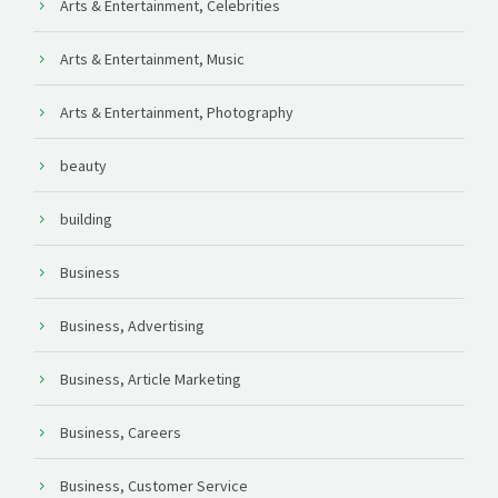
Arts & Entertainment, Celebrities
Arts & Entertainment, Music
Arts & Entertainment, Photography
beauty
building
Business
Business, Advertising
Business, Article Marketing
Business, Careers
Business, Customer Service