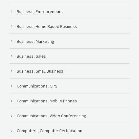
Business, Entrepreneurs
Business, Home Based Business
Business, Marketing
Business, Sales
Business, Small Business
Communications, GPS
Communications, Mobile Phones
Communications, Video Conferencing
Computers, Computer Certification