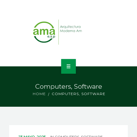
INICIO
Computers, Software
NOSOTROS
HOME
COMPUTERS, SOFTWARE
LÍNEAS DE NEGOCIO
CONTACTO
23 MAYO, 2025
IN
COMPUTERS, SOFTWARE