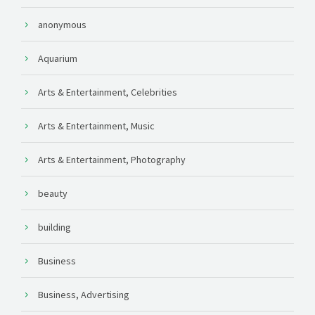
anonymous
Aquarium
Arts & Entertainment, Celebrities
Arts & Entertainment, Music
Arts & Entertainment, Photography
beauty
building
Business
Business, Advertising