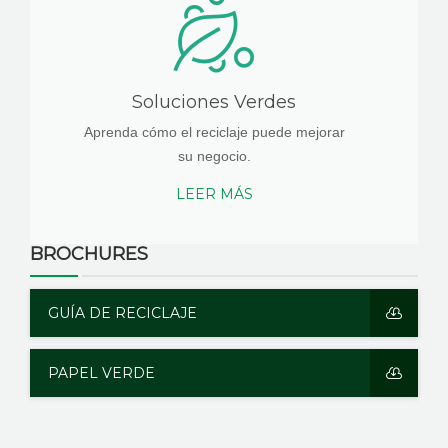
Soluciones Verdes
Aprenda cómo el reciclaje puede mejorar
su negocio.
LEER MÁS
BROCHURES
GUÍA DE RECICLAJE
PAPEL VERDE