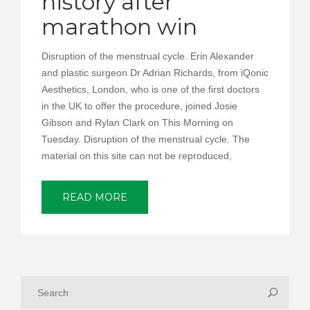
history after
marathon win
Disruption of the menstrual cycle. Erin Alexander
and plastic surgeon Dr Adrian Richards, from iQonic
Aesthetics, London, who is one of the first doctors
in the UK to offer the procedure, joined Josie
Gibson and Rylan Clark on This Morning on
Tuesday. Disruption of the menstrual cycle. The
material on this site can not be reproduced,
READ MORE