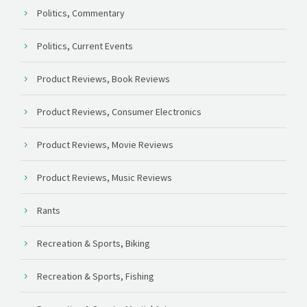
Politics, Commentary
Politics, Current Events
Product Reviews, Book Reviews
Product Reviews, Consumer Electronics
Product Reviews, Movie Reviews
Product Reviews, Music Reviews
Rants
Recreation & Sports, Biking
Recreation & Sports, Fishing