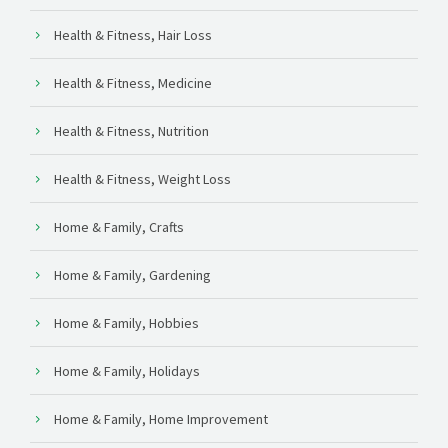
Health & Fitness, Hair Loss
Health & Fitness, Medicine
Health & Fitness, Nutrition
Health & Fitness, Weight Loss
Home & Family, Crafts
Home & Family, Gardening
Home & Family, Hobbies
Home & Family, Holidays
Home & Family, Home Improvement