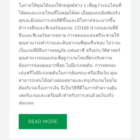
โอกาสให้คุณได้ลองใช้กลยุทธ์ต่าง ๆ เพื่อดูว่าแบบไหนที่
ได้ผลและแบบไหนที่ไม่ค่อยได้ผล เมื่อคุณลงเดิมพันจริง
คุณจะมีแผนการเล่นที่ดีขึ้นและมีโอกาสชนะมากขึ้น
สำรวจธีมและฟีเจอร์ของเกม: CO168 นำเสนอเกมที่มี
ธีมและฟีเจอร์หลากหลาย การทดลองเล่นฟรีจะช่วยให้
คุณสามารถสำรวจและค้นหาเกมที่คุณชื่นชอบ ไม่ว่าจะ
เป็นเกมที่มีธีมการผจญภัย แฟนตาซี หรือประวัติศาสตร์
คุณสามารถลองเล่นเพื่อดูว่าเกมไหนที่ตรงกับความ
ต้องการของคุณมากที่สุด ไม่มีแรงกดดัน: การทดลอง
เล่นฟรีไม่มีแรงกดดันในการต้องชนะหรือเสียเงิน คุณ
สามารถเล่นได้อย่างผ่อนคลายและสนุกกับเกมโดยไม่
ต้องกังวลเรื่องการเงิน นี่เป็นวิธีที่ดีในการทำความคุ้น
เคยกับเกมและเตรียมตัวสำหรับการเล่นด้วยเงินจริง
discuss
READ MORE