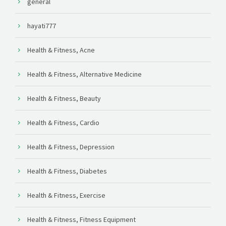
general
hayati777
Health & Fitness, Acne
Health & Fitness, Alternative Medicine
Health & Fitness, Beauty
Health & Fitness, Cardio
Health & Fitness, Depression
Health & Fitness, Diabetes
Health & Fitness, Exercise
Health & Fitness, Fitness Equipment