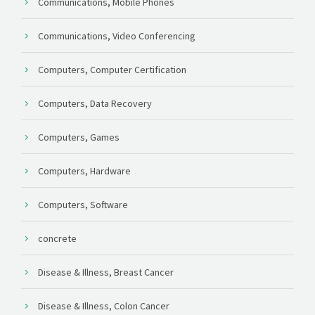
Communications, Mobile Phones
Communications, Video Conferencing
Computers, Computer Certification
Computers, Data Recovery
Computers, Games
Computers, Hardware
Computers, Software
concrete
Disease & Illness, Breast Cancer
Disease & Illness, Colon Cancer