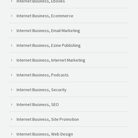
Internet Business, Ebooks
Internet Business, Ecommerce
Internet Business, Email Marketing
Internet Business, Ezine Publishing
Internet Business, Internet Marketing
Internet Business, Podcasts
Internet Business, Security
Internet Business, SEO
Internet Business, Site Promotion
Internet Business, Web Design