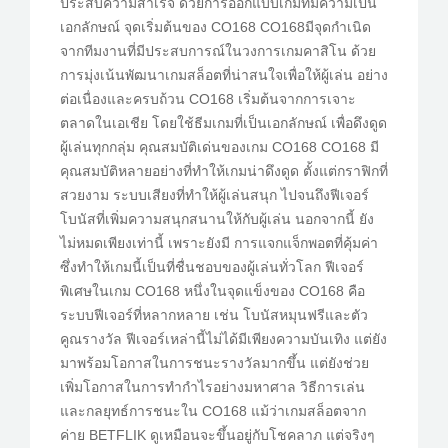
ประสบความสำเร็จ ด้วยการออกแบบเกมที่มีความเป็น
เอกลักษณ์ จุดเริ่มต้นของ CO168 CO168มีจุดกำเนิด
จากทีมงานที่มีประสบการณ์ในวงการเกมคาสิโน ด้วย
การมุ่งเน้นพัฒนาเกมสล็อตที่น่าสนใจเพื่อให้ผู้เล่น อย่าง
ต่อเนื่องและครบถ้วน CO168 เริ่มต้นจากการเจาะ
ตลาดในเอเชีย โดยใช้ธีมเกมที่เป็นเอกลักษณ์ เพื่อดึงดูด
ผู้เล่นทุกกลุ่ม คุณสมบัติเด่นของเกม CO168 CO168 มี
คุณสมบัติหลายอย่างที่ทำให้เกมน่าดึงดูด ตั้งแต่กราฟิกที่
สวยงาม ระบบเสียงที่ทำให้ผู้เล่นสนุก ไปจนถึงฟีเจอร์
โบนัสที่เพิ่มความสนุกสนานให้กับผู้เล่น นอกจากนี้ ยัง
ไม่หมดเพียงเท่านี้ เพราะยังมี การแจกแจ็กพอตที่คุ้มค่า
ซึ่งทำให้เกมนี้เป็นที่ชื่นชอบของผู้เล่นทั่วโลก ฟีเจอร์
พิเศษในเกม CO168 หนึ่งในจุดแข็งของ CO168 คือ
ระบบฟีเจอร์ที่หลากหลาย เช่น โบนัสหมุนฟรีและตัว
คูณรางวัล ฟีเจอร์เหล่านี้ไม่ได้มีเพียงความบันเทิง แต่ยัง
มาพร้อมโอกาสในการชนะรางวัลมากขึ้น แต่ยังช่วย
เพิ่มโอกาสในการทำกำไรอย่างมหาศาล วิธีการเล่น
และกลยุทธ์การชนะใน CO168 แม้ว่าเกมสล็อตจาก
ค่าย BETFLIK ดูเหมือนจะขึ้นอยู่กับโชคลาภ แต่จริงๆ