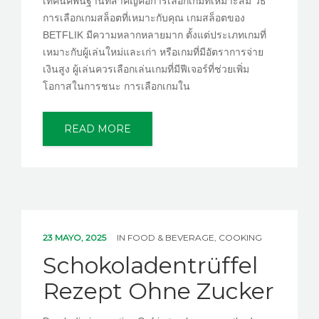
เทคนิคพื้นฐานที่สำคัญคือการเลือกเกมที่เหมาะสม วิธี
การเลือกเกมสล็อตที่เหมาะกับคุณ เกมสล็อตของ
BETFLIK มีความหลากหลายมาก ตั้งแต่ประเภทเกมที่
เหมาะกับผู้เล่นใหม่และเก่า หรือเกมที่มีอัตราการจ่าย
เงินสูง ผู้เล่นควรเลือกเล่นเกมที่มีฟีเจอร์ที่ช่วยเพิ่ม
โอกาสในการชนะ การเลือกเกมใน
READ MORE
23 MAYO, 2025
IN
FOOD & BEVERAGE, COOKING
Schokoladentrüffel
Rezept Ohne Zucker