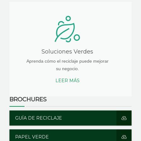
Soluciones Verdes
Aprenda cómo el reciclaje puede mejorar
su negocio.
LEER MÁS
BROCHURES
GUÍA DE RECICLAJE
PAPEL VERDE