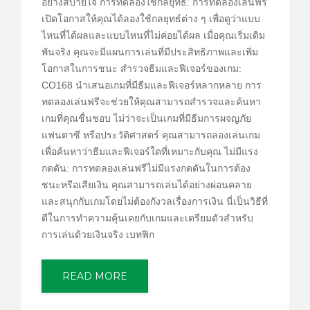
อย่างสบายใจ การทดลองใช้กลยุทธ์: การทดลองเล่นฟรี
เปิดโอกาสให้คุณได้ลองใช้กลยุทธ์ต่าง ๆ เพื่อดูว่าแบบ
ไหนที่ได้ผลและแบบไหนที่ไม่ค่อยได้ผล เมื่อคุณเริ่มเดิม
พันจริง คุณจะมีแผนการเล่นที่มีประสิทธิภาพและเพิ่ม
โอกาสในการชนะ สำรวจธีมและฟีเจอร์ของเกม:
CO168 นำเสนอเกมที่มีธีมและฟีเจอร์หลากหลาย การ
ทดลองเล่นฟรีจะช่วยให้คุณสามารถสำรวจและค้นหา
เกมที่คุณชื่นชอบ ไม่ว่าจะเป็นเกมที่มีธีมการผจญภัย
แฟนตาซี หรือประวัติศาสตร์ คุณสามารถลองเล่นเกม
เพื่อค้นหาว่าธีมและฟีเจอร์ใดที่เหมาะกับคุณ ไม่มีแรง
กดดัน: การทดลองเล่นฟรีไม่มีแรงกดดันในการต้อง
ชนะหรือเสียเงิน คุณสามารถเล่นได้อย่างผ่อนคลาย
และสนุกกับเกมโดยไม่ต้องกังวลเรื่องการเงิน นี่เป็นวิธีที่
ดีในการทำความคุ้นเคยกับเกมและเตรียมตัวสำหรับ
การเล่นด้วยเงินจริง เบทฟิก
READ MORE