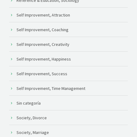
Reference & Education, Sociology
Self Improvement, Attraction
Self Improvement, Coaching
Self Improvement, Creativity
Self Improvement, Happiness
Self Improvement, Success
Self Improvement, Time Management
Sin categoría
Society, Divorce
Society, Marriage