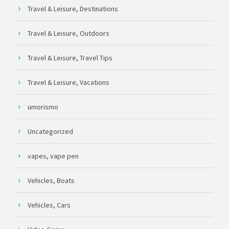
Travel & Leisure, Destinations
Travel & Leisure, Outdoors
Travel & Leisure, Travel Tips
Travel & Leisure, Vacations
umorismo
Uncategorized
vapes, vape pen
Vehicles, Boats
Vehicles, Cars