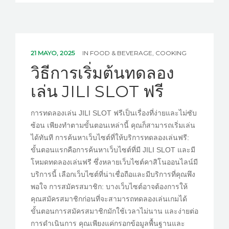
21 MAYO, 2025
IN
FOOD & BEVERAGE, COOKING
วิธีการเริ่มต้นทดลอง
เล่น JILI SLOT ฟรี
การทดลองเล่น JILI SLOT ฟรีเป็นเรื่องที่ง่ายและไม่ซับ
ซ้อน เพียงทำตามขั้นตอนเหล่านี้ คุณก็สามารถเริ่มเล่น
ได้ทันที การค้นหาเว็บไซต์ที่ให้บริการทดลองเล่นฟรี:
ขั้นตอนแรกคือการค้นหาเว็บไซต์ที่มี JILI SLOT และมี
โหมดทดลองเล่นฟรี ซึ่งหลายเว็บไซต์คาสิโนออนไลน์มี
บริการนี้ เลือกเว็บไซต์ที่น่าเชื่อถือและมีบริการที่คุณพึง
พอใจ การสมัครสมาชิก: บางเว็บไซต์อาจต้องการให้
คุณสมัครสมาชิกก่อนที่จะสามารถทดลองเล่นเกมได้
ขั้นตอนการสมัครสมาชิกมักใช้เวลาไม่นาน และง่ายต่อ
การดำเนินการ คุณเพียงแค่กรอกข้อมูลพื้นฐานและ