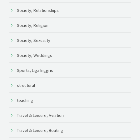
Society, Relationships
Society, Religion
Society, Sexuality
Society, Weddings
Sports, Liga Inggris
structural
teaching
Travel & Leisure, Aviation
Travel & Leisure, Boating