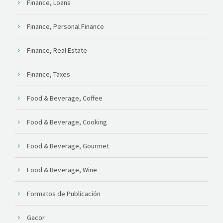
Finance, Loans
Finance, Personal Finance
Finance, Real Estate
Finance, Taxes
Food & Beverage, Coffee
Food & Beverage, Cooking
Food & Beverage, Gourmet
Food & Beverage, Wine
Formatos de Publicación
Gacor