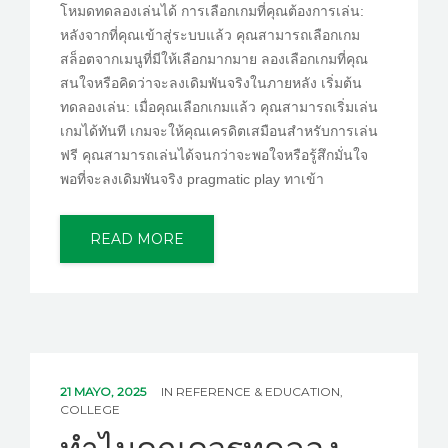
โหมดทดลองเล่นได้ การเลือกเกมที่คุณต้องการเล่น:
หลังจากที่คุณเข้าสู่ระบบแล้ว คุณสามารถเลือกเกม
สล็อตจากเมนูที่มีให้เลือกมากมาย ลองเลือกเกมที่คุณ
สนใจหรือคิดว่าจะลงเดิมพันจริงในภายหลัง เริ่มต้น
ทดลองเล่น: เมื่อคุณเลือกเกมแล้ว คุณสามารถเริ่มเล่น
เกมได้ทันที เกมจะให้คุณเครดิตเสมือนสำหรับการเล่น
ฟรี คุณสามารถเล่นได้จนกว่าจะพอใจหรือรู้สึกมั่นใจ
พอที่จะลงเดิมพันจริง pragmatic play ทาเข้า
READ MORE
21 MAYO, 2025
IN
REFERENCE & EDUCATION,
COLLEGE