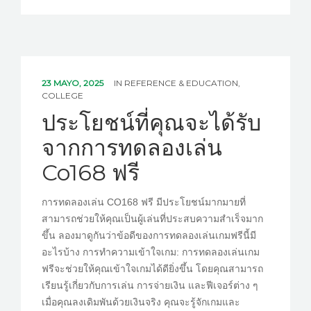
23 MAYO, 2025
IN
REFERENCE & EDUCATION,
COLLEGE
ประโยชน์ที่คุณจะได้รับ
จากการทดลองเล่น
Co168 ฟรี
การทดลองเล่น CO168 ฟรี มีประโยชน์มากมายที่
สามารถช่วยให้คุณเป็นผู้เล่นที่ประสบความสำเร็จมาก
ขึ้น ลองมาดูกันว่าข้อดีของการทดลองเล่นเกมฟรีนี้มี
อะไรบ้าง การทำความเข้าใจเกม: การทดลองเล่นเกม
ฟรีจะช่วยให้คุณเข้าใจเกมได้ดียิ่งขึ้น โดยคุณสามารถ
เรียนรู้เกี่ยวกับการเล่น การจ่ายเงิน และฟีเจอร์ต่าง ๆ
เมื่อคุณลงเดิมพันด้วยเงินจริง คุณจะรู้จักเกมและ