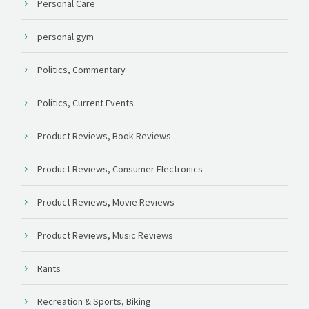
Personal Care
personal gym
Politics, Commentary
Politics, Current Events
Product Reviews, Book Reviews
Product Reviews, Consumer Electronics
Product Reviews, Movie Reviews
Product Reviews, Music Reviews
Rants
Recreation & Sports, Biking