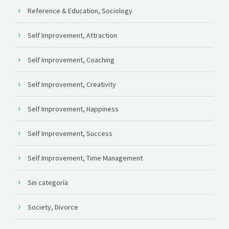
Reference & Education, Sociology
Self Improvement, Attraction
Self Improvement, Coaching
Self Improvement, Creativity
Self Improvement, Happiness
Self Improvement, Success
Self Improvement, Time Management
Sin categoría
Society, Divorce