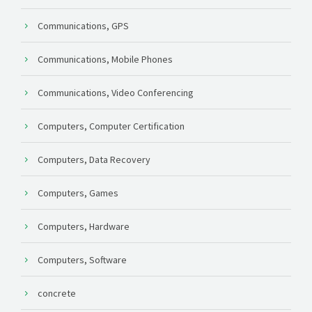
Communications, GPS
Communications, Mobile Phones
Communications, Video Conferencing
Computers, Computer Certification
Computers, Data Recovery
Computers, Games
Computers, Hardware
Computers, Software
concrete