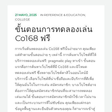
21 MAYO, 2025
IN
REFERENCE & EDUCATION,
COLLEGE
ขั้นตอนการทดลองเล่น
Co168 ฟรี
การเริ่มต้นทดลองเล่น Co168 ฟรีนั้นง่ายมาก คุณเพียง
แค่ทำตามขั้นตอนง่าย ๆ เหล่านี้ การค้นหาเว็บไซต์ที่ให้
บริการทดลองเล่นฟรี: pragmatic play ทาเข้า ขั้นตอน
แรกคือการค้นหาเว็บไซต์ที่มี Co168 และมีโหมด
ทดลองเล่นฟรี ซึ่งหลายเว็บไซต์คาสิโนออนไลน์มี
บริการนี้ เลือกเว็บไซต์ที่น่าเชื่อถือและมีบริการที่ดีเพื่อ
ให้คุณมั่นใจในการเล่น สมัครสมาชิก: บางเว็บไซต์อาจ
ต้องการให้คุณสมัครสมาชิกก่อนที่จะสามารถทดลอง
เล่นเกมได้ ขั้นตอนการสมัครสมาชิกมักใช้เวลาไม่นาน
และเป็นกระบวนการที่ไม่ซับซ้อน คุณเพียงแค่กรอก
ข้อมูลพื้นฐานและยืนยันตัวตนของคุณ ก็สามารถเข้าสู่