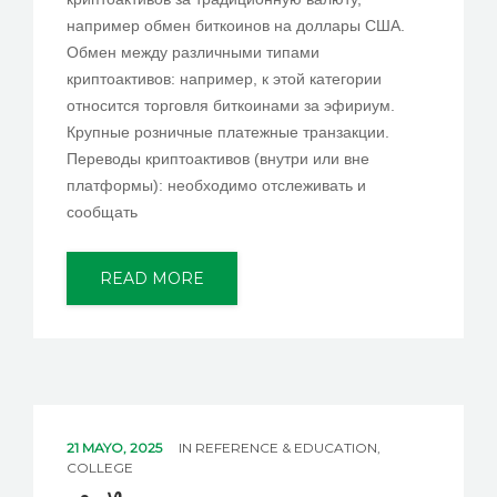
например обмен биткоинов на доллары США.
Обмен между различными типами
криптоактивов: например, к этой категории
относится торговля биткоинами за эфириум.
Крупные розничные платежные транзакции.
Переводы криптоактивов (внутри или вне
платформы): необходимо отслеживать и
сообщать
READ MORE
21 MAYO, 2025
IN
REFERENCE & EDUCATION,
COLLEGE