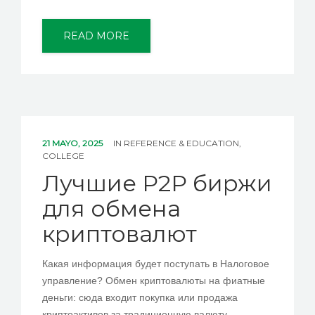
READ MORE
21 MAYO, 2025
IN
REFERENCE & EDUCATION,
COLLEGE
Лучшие P2P биржи
для обмена
криптовалют
Какая информация будет поступать в Налоговое
управление? Обмен криптовалюты на фиатные
деньги: сюда входит покупка или продажа
криптоактивов за традиционную валюту,