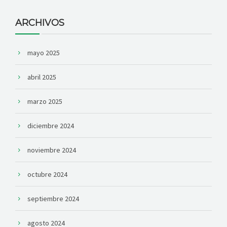
ARCHIVOS
mayo 2025
abril 2025
marzo 2025
diciembre 2024
noviembre 2024
octubre 2024
septiembre 2024
agosto 2024