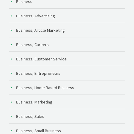
Business
Business, Advertising
Business, Article Marketing
Business, Careers
Business, Customer Service
Business, Entrepreneurs
Business, Home Based Business
Business, Marketing
Business, Sales
Business, Small Business